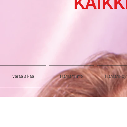
KAIKK
varaa aikaa
Hamam info
Hamam-py