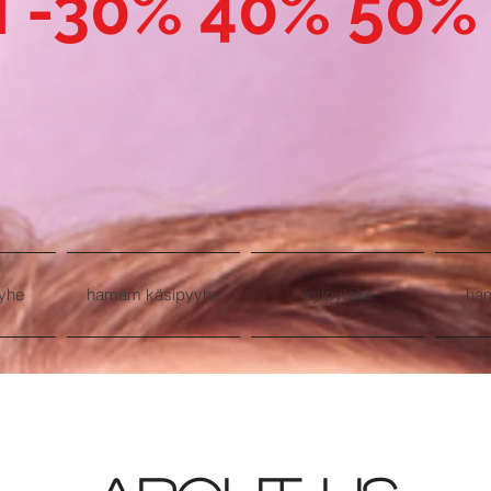
I -30% 40% 50%
yhe
hamam käsipyyhe
kylpytakit
ha