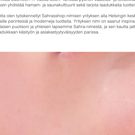
in yhdistää hamam- ja saunakulttuurit sekä tarjota laadukkaita tuottei
otta olen työskennellyt Sahrasshop-nimisen yrityksen alla Helsingin kes
aille perinteisiä ja moderneja tuotteita. Yrityksen nimi on saanut inspir
aisen puolisoni ja yhteisen lapsemme Sahra-nimestä, ja sen kautta ja
adukkaan käsityön ja asiakastyytyväisyyden parissa.