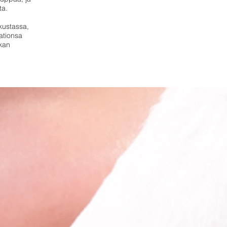
ta.
kustassa,
aationsa
tkan