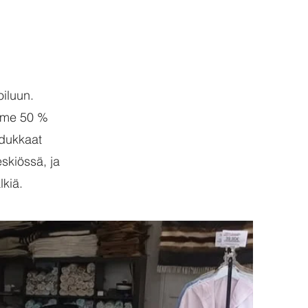
oiluun.
amme 50 %
adukkaat
skiössä, ja
lkiä.