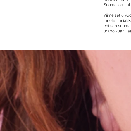
Suomessa halus
Viimeiset 8 vu
tarjoten asiakk
entisen suomal
urapolkuani la