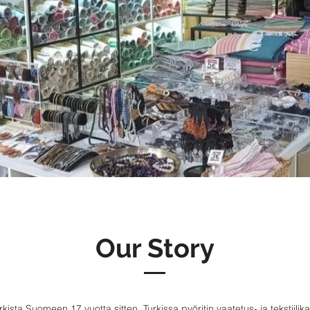
Our Story
ista Suomeen 17 vuotta sitten. Turkissa pyöritin vaatetus- ja tekstiilik