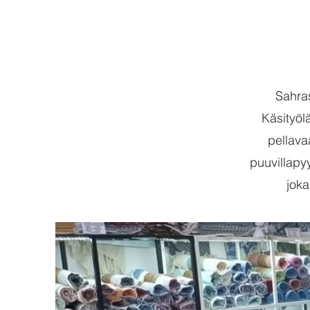
Sahras
Käsityöl
pellava
puuvillapy
joka