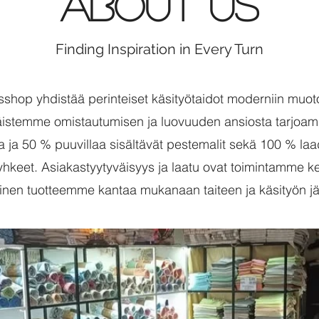
About Us
Finding Inspiration in Every Turn
shop yhdistää perinteiset käsityötaidot moderniin muot
äistemme omistautumisen ja luovuuden ansiosta tarjo
a ja 50 % puuvillaa sisältävät pestemalit sekä 100 % la
yhkeet. Asiakastyytyväisyys ja laatu ovat toimintamme ke
inen tuotteemme kantaa mukanaan taiteen ja käsityön jä