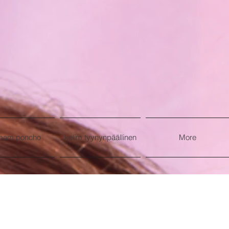
mam poncho
kelim tyynynpäällinen
More