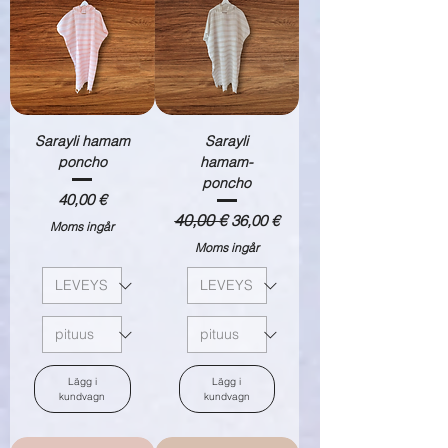
Sarayli hamam
Sarayli
poncho
hamam-
poncho
Pris
40,00 €
Ordinarie pris
40,00 €
Reapris
36,00 €
Moms ingår
Moms ingår
Lägg i
Lägg i
kundvagn
kundvagn