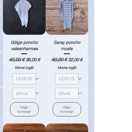
Gölge poncho
Saray poncho
valeanharmaa
musta
Ordinarie pris
40,00 €
Reapris
Ordinarie pris
40,00 €
Reapris
36,00 €
32,00 €
Moms ingår
Moms ingår
Lägg i
Lägg i
kundvagn
kundvagn