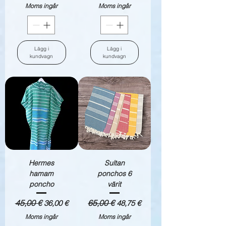
Moms ingår
Moms ingår
Lägg i
Lägg i
kundvagn
kundvagn
Hermes
Sultan
hamam
ponchos 6
poncho
värit
Ordinarie pris
45,00 €
Reapris
Ordinarie pris
65,00 €
Reapris
36,00 €
48,75 €
Moms ingår
Moms ingår