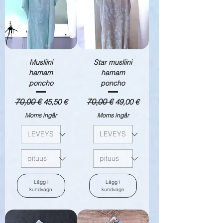
Musliini
Star musliini
hamam
hamam
poncho
poncho
Ordinarie pris
70,00 €
Reapris
Ordinarie pris
70,00 €
Reapris
45,50 €
49,00 €
Moms ingår
Moms ingår
Lägg i
Lägg i
kundvagn
kundvagn