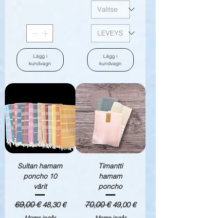
Lägg i
Lägg i
kundvagn
kundvagn
Sultan hamam
Timantti
poncho 10
hamam
värit
poncho
Ordinarie pris
69,00 €
Reapris
Ordinarie pris
70,00 €
Reapris
48,30 €
49,00 €
Moms ingår
Moms ingår