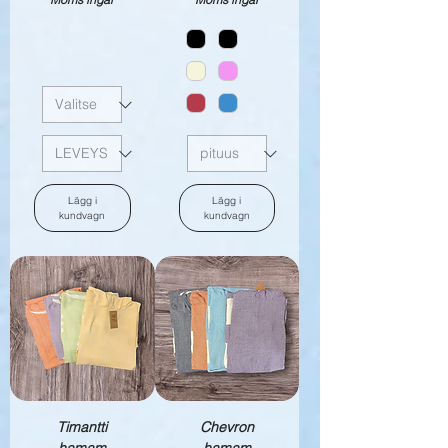
Lägg i
Lägg i
kundvagn
kundvagn
Timantti
Chevron
hamam
hamam