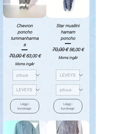
Chevron
Star musliini
poncho
hamam
tummanharma
poncho
a
Ordinarie pris
70,00 €
Reapris
56,00 €
Ordinarie pris
70,00 €
Reapris
63,00 €
Moms ingår
Moms ingår
Lägg i
Lägg i
kundvagn
kundvagn