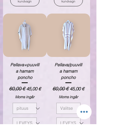
kundvagn
kundvagn
Pellava+puuvill
Pellava/puuvill
a hamam
a hamam
poncho
poncho
Ordinarie pris
60,00 €
Reapris
Ordinarie pris
60,00 €
Reapris
45,00 €
45,00 €
Moms ingår
Moms ingår