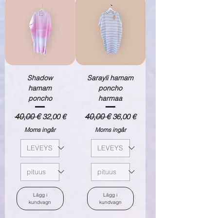
Shadow
Sarayli hamam
hamam
poncho
poncho
harmaa
Ordinarie pris
40,00 €
Reapris
Ordinarie pris
40,00 €
Reapris
32,00 €
36,00 €
Moms ingår
Moms ingår
Lägg i
Lägg i
kundvagn
kundvagn