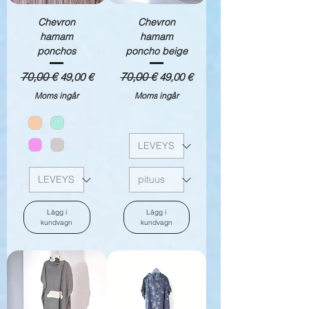
Chevron
Chevron
hamam
hamam
ponchos
poncho beige
Ordinarie pris
70,00 €
Reapris
Ordinarie pris
70,00 €
Reapris
49,00 €
49,00 €
Moms ingår
Moms ingår
Lägg i
Lägg i
kundvagn
kundvagn