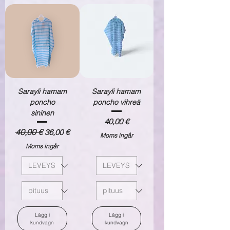
Sarayli hamam
Sarayli hamam
poncho
poncho vihreä
sininen
Pris
40,00 €
Ordinarie pris
40,00 €
Reapris
36,00 €
Moms ingår
Moms ingår
Lägg i
Lägg i
kundvagn
kundvagn