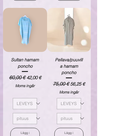
Sultan hamam
Pellava/puuvill
poncho
a hamam
poncho
Ordinarie pris
60,00 €
Reapris
42,00 €
Ordinarie pris
75,00 €
Reapris
56,25 €
Moms ingår
Moms ingår
Lägg i
Lägg i