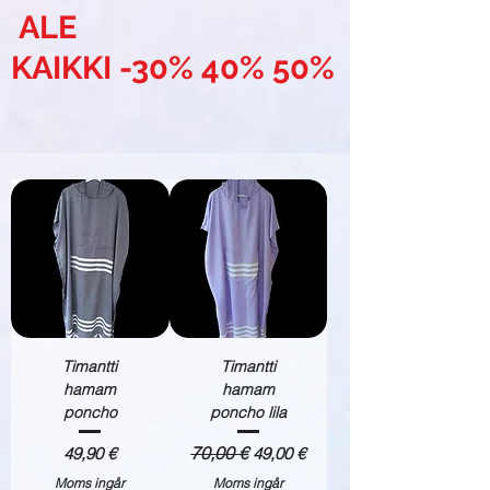
ALE
KAIKKI -30% 40% 50%
Timantti
Timantti
hamam
hamam
poncho
poncho lila
Pris
Ordinarie pris
70,00 €
Reapris
49,90 €
49,00 €
Moms ingår
Moms ingår