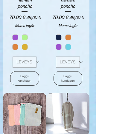
poncho
poncho
Ordinarie pris
70,00 €
Reapris
Ordinarie pris
70,00 €
Reapris
49,00 €
49,00 €
Moms ingår
Moms ingår
Lägg i
Lägg i
kundvagn
kundvagn