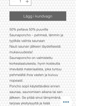
Lägg i kundvagn
50% pellava 50% puuvilla
Saunaponcho – pehmeä, lämmin ja
tyylikäs valinta saunaan
Nauti saunan jälkeen täydellisestä
mukavuudesta!
Saunaponcho on valmistettu
korkealaatuisesta, hyvin kosteutta
imevästä materiaalista, joka tuntuu
pehmeältä ihoa vasten ja kuivuu
nopeasti.
Poncho sopii käytettäväksi ennen
saunaa, saunomisen aikana tai sen
jälkeen. Se pitää sinut lämpimänä,
tarjoaa yksityisyyttä ja lisää