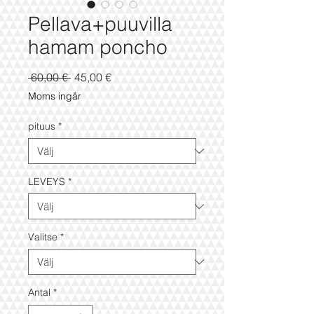
Pellava+puuvilla
hamam poncho
Ordinarie
Reapris
 60,00 € 
45,00 €
pris
Moms ingår
pituus
*
LEVEYS
*
Valitse
*
Antal
*