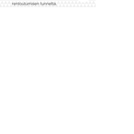
rentoutumisen tunnetta.
Ominaisuudet
Valmistettu 100 % puuvillasta /
bambukuidusta tai pellavasta
Kevyt ja hengittävä materiaali
Unisex-malli – yksi koko sopii
useimmille
Mukava huppu ja käytännöllinen
etutasku
Helppohoitoinen ja nopeasti kuivuva
💧 Täydellinen kotiin, mökille tai
kylpylään.
Tilaa oma saunaponchosi ja koe
todellinen saunamukavuus!