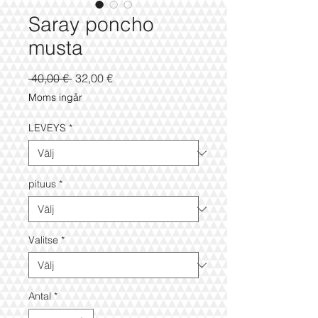
Saray poncho
musta
Ordinarie
Reapris
 40,00 € 
32,00 €
pris
Moms ingår
LEVEYS
*
pituus
*
Valitse
*
Antal
*