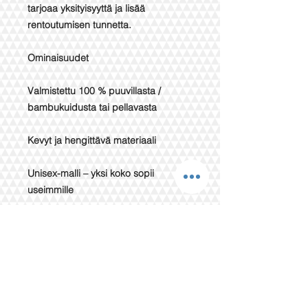
tarjoaa yksityisyyttä ja lisää
rentoutumisen tunnetta.
Ominaisuudet
Valmistettu 100 % puuvillasta /
bambukuidusta tai pellavasta
Kevyt ja hengittävä materiaali
Unisex-malli – yksi koko sopii
useimmille
Mukava huppu ja käytännöllinen
etutasku
Helppohoitoinen ja nopeasti kuivuva
💧 Täydellinen kotiin, mökille tai