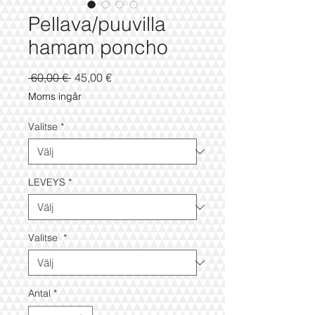
Pellava/puuvilla
hamam poncho
Ordinarie
Reapris
 60,00 € 
45,00 €
pris
Moms ingår
Valitse
*
LEVEYS
*
Valitse
*
Antal
*