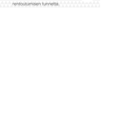
rentoutumisen tunnetta.
Ominaisuudet
Valmistettu 100 % puuvillasta /
bambukuidusta tai pellavasta
Kevyt ja hengittävä materiaali
Unisex-malli – yksi koko sopii
useimmille
Mukava huppu ja käytännöllinen
etutasku
Helppohoitoinen ja nopeasti kuivuva
💧 Täydellinen kotiin, mökille tai
kylpylään.
Tilaa oma saunaponchosi ja koe
todellinen saunamukavuus!