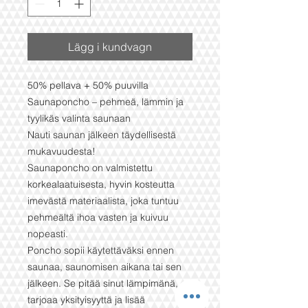
Lägg i kundvagn
50% pellava + 50% puuvilla
Saunaponcho – pehmeä, lämmin ja
tyylikäs valinta saunaan
Nauti saunan jälkeen täydellisestä
mukavuudesta!
Saunaponcho on valmistettu
korkealaatuisesta, hyvin kosteutta
imevästä materiaalista, joka tuntuu
pehmeältä ihoa vasten ja kuivuu
nopeasti.
Poncho sopii käytettäväksi ennen
saunaa, saunomisen aikana tai sen
jälkeen. Se pitää sinut lämpimänä,
tarjoaa yksityisyyttä ja lisää