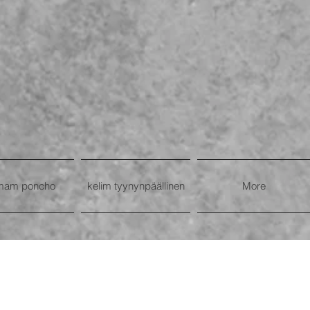
mam poncho
kelim tyynynpäällinen
More