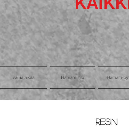
KAIKK
varaa aikaa
Hamam info
Hamam-py
resin