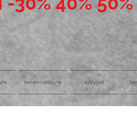
I -30% 40% 50%
yhe
hamam käsipyyhe
kylpytakit
ha