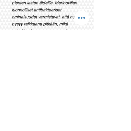
pienten lasten äideille. Merinovillan
luonnolliset antibakteeriset
ominaisuudet varmistavat, että huivi
pysyy raikkaana pitkään, mikä
tarkoittaa harvempaa pesua ja
pidempää tuotteen käyttöikää. Tämä
on sijoitus, joka palvelee useita
kausia säilyttäen ylellisen
ulkonäkönsä ja poikkeukselliset
ominaisuutensa.
Valitsemalla naisten talvihuivi Jessica,
valitset premium-tuotteen, joka
yhdistää korkealaatuisen
valmistuksen, ajattoman muotoilun ja
toiminnallisuuden. Se on erinomainen
lahjavalinta itsellesi tai läheiselle, joka
ilahduttaa vuosien ajan.