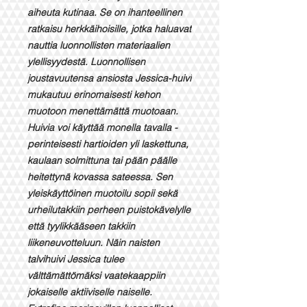
aiheuta kutinaa. Se on ihanteellinen
ratkaisu herkkäihoisille, jotka haluavat
nauttia luonnollisten materiaalien
ylellisyydestä. Luonnollisen
joustavuutensa ansiosta Jessica-huivi
mukautuu erinomaisesti kehon
muotoon menettämättä muotoaan.
Huivia voi käyttää monella tavalla -
perinteisesti hartioiden yli laskettuna,
kaulaan solmittuna tai pään päälle
heitettynä kovassa sateessa. Sen
yleiskäyttöinen muotoilu sopii sekä
urheilutakkiin perheen puistokävelylle
että tyylikkääseen takkiin
liikeneuvotteluun. Näin naisten
talvihuivi Jessica tulee
välttämättömäksi vaatekaappiin
jokaiselle aktiiviselle naiselle.