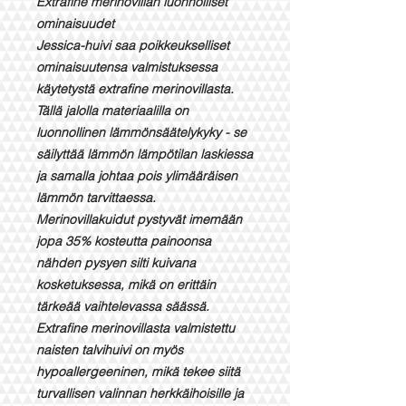
Extrafine merinovillan luonnolliset
ominaisuudet
Jessica-huivi saa poikkeukselliset
ominaisuutensa valmistuksessa
käytetystä extrafine merinovillasta.
Tällä jalolla materiaalilla on
luonnollinen lämmönsäätelykyky - se
säilyttää lämmön lämpötilan laskiessa
ja samalla johtaa pois ylimääräisen
lämmön tarvittaessa.
Merinovillakuidut pystyvät imemään
jopa 35% kosteutta painoonsa
nähden pysyen silti kuivana
kosketuksessa, mikä on erittäin
tärkeää vaihtelevassa säässä.
Extrafine merinovillasta valmistettu
naisten talvihuivi on myös
hypoallergeeninen, mikä tekee siitä
turvallisen valinnan herkkäihoisille ja