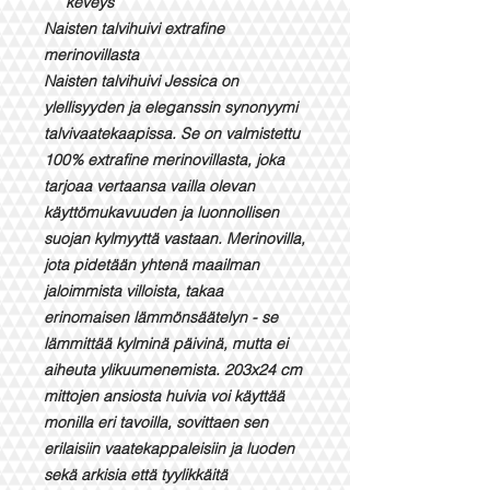
keveys
Naisten talvihuivi extrafine
merinovillasta
Naisten talvihuivi Jessica on
ylellisyyden ja eleganssin synonyymi
talvivaatekaapissa. Se on valmistettu
100% extrafine merinovillasta, joka
tarjoaa vertaansa vailla olevan
käyttömukavuuden ja luonnollisen
suojan kylmyyttä vastaan. Merinovilla,
jota pidetään yhtenä maailman
jaloimmista villoista, takaa
erinomaisen lämmönsäätelyn - se
lämmittää kylminä päivinä, mutta ei
aiheuta ylikuumenemista. 203x24 cm
mittojen ansiosta huivia voi käyttää
monilla eri tavoilla, sovittaen sen
erilaisiin vaatekappaleisiin ja luoden
sekä arkisia että tyylikkäitä