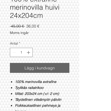
merinovilla huivi
24x204cm
Ordinarie
Reapris
 45,00 € 
36,00 €
pris
Moms ingår
Antal
*
Lägg i kundvagn
100% merinovilla extrafine
Tyylikäs raitatrikoo
Mitat: 203x24 cm (+/- 2 cm)
Täydellinen viileämpiin päiviin
Poikkeuksellinen pehmeys ja