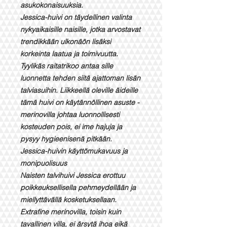
asukokonaisuuksia.
Jessica-huivi on täydellinen valinta
nykyaikaisille naisille, jotka arvostavat
trendikkään ulkonäön lisäksi
korkeinta laatua ja toimivuutta.
Tyylikäs raitatrikoo antaa sille
luonnetta tehden siitä ajattoman lisän
talviasuihin. Liikkeellä oleville äideille
tämä huivi on käytännöllinen asuste -
merinovilla johtaa luonnollisesti
kosteuden pois, ei ime hajuja ja
pysyy hygieenisenä pitkään.
Jessica-huivin käyttömukavuus ja
monipuolisuus
Naisten talvihuivi Jessica erottuu
poikkeuksellisella pehmeydellään ja
miellyttävällä kosketuksellaan.
Extrafine merinovilla, toisin kuin
tavallinen villa, ei ärsytä ihoa eikä