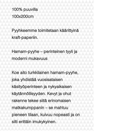
100% puuvilla
100x200cm
Pyyhkeemme toimitetaan käärittyinä
kraft-paperiin.
Hamam-pyyhe – perinteinen tyyli ja
moderni mukavuus
Koe aito turkkilainen hamam-pyyhe,
joka yhdistää vuosisataisen
käsityöperinteen ja nykyaikaisen
käytännöllisyyden. Kevyt ja ohut
rakenne tekee siitä erinomaisen
matkakumppanin – se mahtuu
pieneen tilaan, kuivuu nopeasti ja on
silti erittäin imukykyinen.