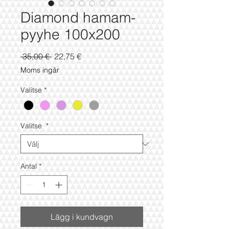
Diamond hamam-
pyyhe 100x200
Ordinarie
Reapris
 35,00 € 
22,75 €
pris
Moms ingår
Valitse
*
Valitse
*
Antal
*
Lägg i kundvagn