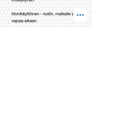
imukykyinen
Monikäyttöinen – kotiin, matkalle ja
vapaa-aikaan
Kestävä ja ekologinen vaihtoehto
perinteisille froteepyyhkeille
Tilaa omasi nyt ja lisää arkeesi ripaus
ylellisyyttä ja käytännöllisyyttä!
Pyyhkeemme toimitetaan käärittyinä
kraft-paperiin.
HUOM:
Pyyhkeet eivät ole käyneet läpi