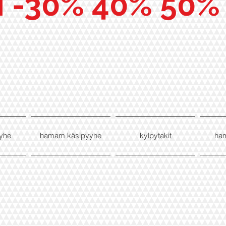
I -30% 40% 50%
yhe
hamam käsipyyhe
kylpytakit
ha