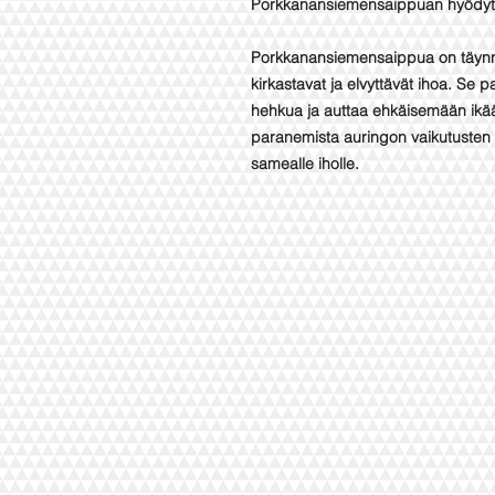
Porkkanansiemensaippuan hyödyt
Porkkanansiemensaippua on täynnä 
kirkastavat ja elvyttävät ihoa. Se 
hehkua ja auttaa ehkäisemään ikää
paranemista auringon vaikutusten jäl
samealle iholle.