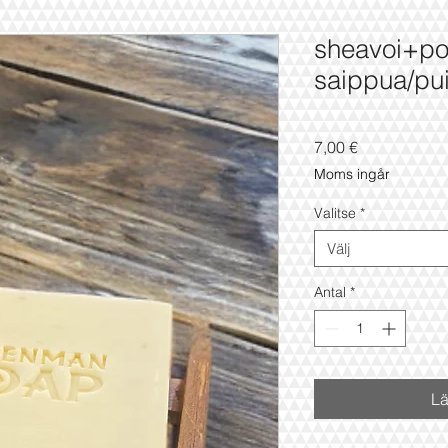
sheavoi+po
saippua/pui
Pris
7,00 €
Moms ingår
Valitse
*
Välj
Antal
*
Lä