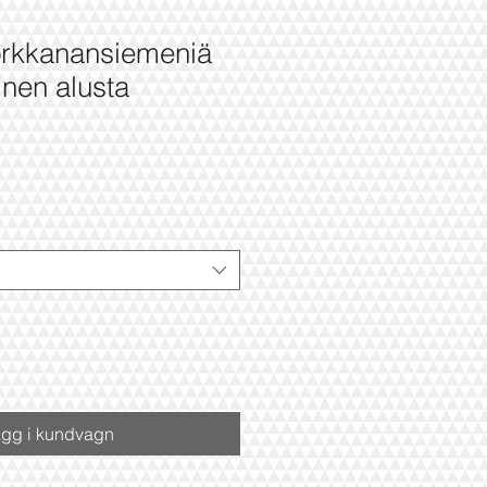
rkkanansiemeniä
nen alusta
gg i kundvagn