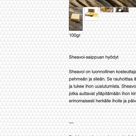
100gr
Sheavoi-saippuan hyödyt
Sheavoi on luonnollinen kosteuttaja,
pehmeän ja sileän. Se rauhoittaa ä
ja tukee ihon uusiutumista. Sheavoi 
jotka auttavat ylläpitämään ihon ki
erinomaisesti herkälle iholle ja päi
---