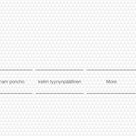
mam poncho
kelim tyynynpäällinen
More