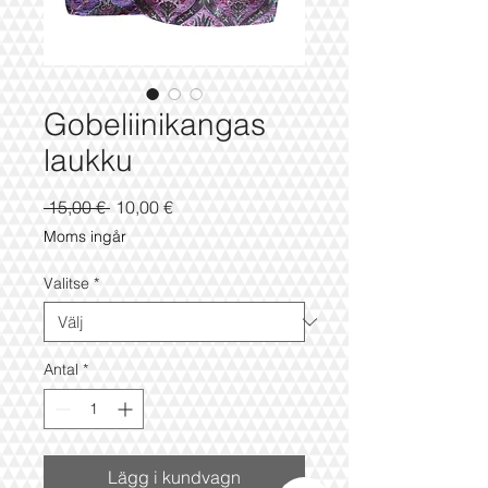
Gobeliinikangas
laukku
Ordinarie
Reapris
 15,00 € 
10,00 €
pris
Moms ingår
Valitse
*
Antal
*
Lägg i kundvagn