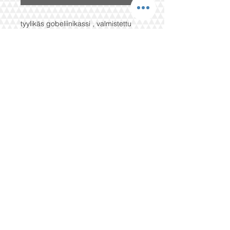
tyylikäs gobeliinikassi , valmistettu
turkkilaiskuvioisesta
puuvillakankaasta- erittäin kestävä ja
ladukas. magneettinen nappikiinnitys
tuo käyttömukavuutta
mitat
37x41 cm