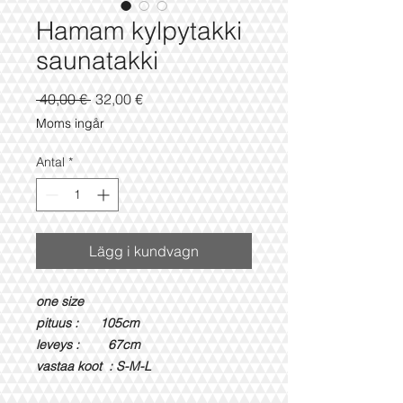
Hamam kylpytakki
saunatakki
Ordinarie
Reapris
 40,00 € 
32,00 €
pris
Moms ingår
Antal
*
Lägg i kundvagn
one size
pituus : 105cm
leveys : 67cm
vastaa koot : S-M-L