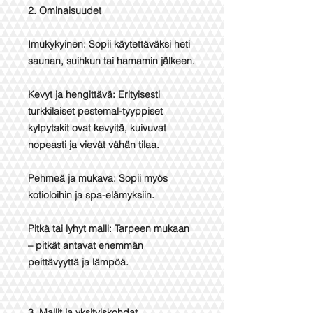
2. Ominaisuudet
Imukykyinen: Sopii käytettäväksi heti
saunan, suihkun tai hamamin jälkeen.
Kevyt ja hengittävä: Erityisesti
turkkilaiset pestemal-tyyppiset
kylpytakit ovat kevyitä, kuivuvat
nopeasti ja vievät vähän tilaa.
Pehmeä ja mukava: Sopii myös
kotioloihin ja spa-elämyksiin.
Pitkä tai lyhyt malli: Tarpeen mukaan
– pitkät antavat enemmän
peittävyyttä ja lämpöä.
3. Mallit ja yksityiskohdat