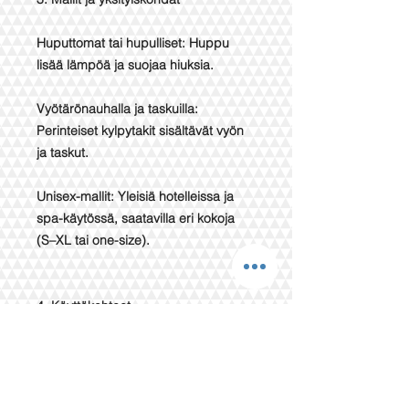
Huputtomat tai hupulliset: Huppu
lisää lämpöä ja suojaa hiuksia.
Vyötärönauhalla ja taskuilla:
Perinteiset kylpytakit sisältävät vyön
ja taskut.
Unisex-mallit: Yleisiä hotelleissa ja
spa-käytössä, saatavilla eri kokoja
(S–XL tai one-size).
4. Käyttökohteet
Hamam (turkkilainen sauna) ja muut
saunat.