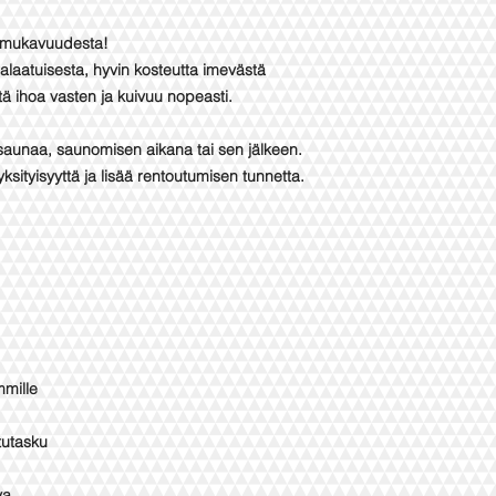
ä mukavuudesta!
laatuisesta, hyvin kosteutta imevästä
tä ihoa vasten ja kuivuu nopeasti.
saunaa, saunomisen aikana tai sen jälkeen.
ksityisyyttä ja lisää rentoutumisen tunnetta.
mmille
tutasku
va