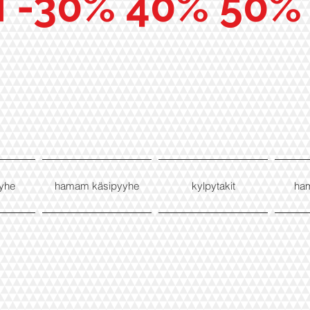
I -30% 40% 50%
yhe
hamam käsipyyhe
kylpytakit
ha