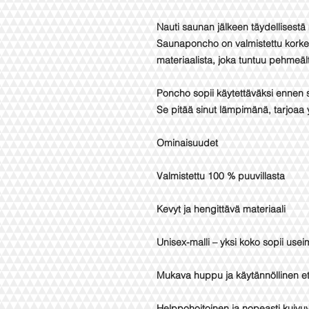
Nauti saunan jälkeen täydellisest
Saunaponcho on valmistettu korkea
materiaalista, joka tuntuu pehmeäl
Poncho sopii käytettäväksi ennen 
Se pitää sinut lämpimänä, tarjoaa y
Ominaisuudet
Valmistettu 100 % puuvillasta
Kevyt ja hengittävä materiaali
Unisex-malli – yksi koko sopii usei
Mukava huppu ja käytännöllinen e
Helppohoitoinen ja nopeasti kuivu