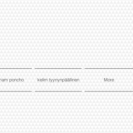
mam poncho
kelim tyynynpäällinen
More