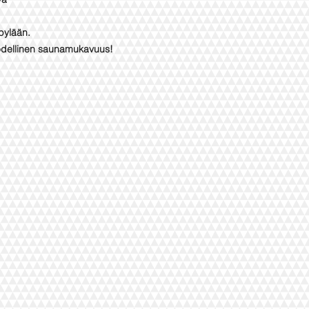
lpylään.
odellinen saunamukavuus!