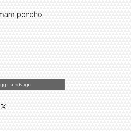
mam poncho
apris
gg i kundvagn