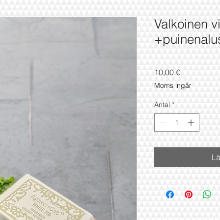
Valkoinen v
+puinenalu
Pris
10,00 €
Moms ingår
Antal
*
Lä