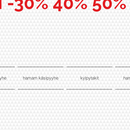
I -30% 40% 50%
yhe
hamam käsipyyhe
kylpytakit
ha