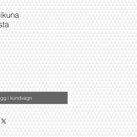
iikuna
sta
gg i kundvagn