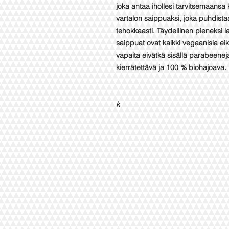
joka antaa ihollesi tarvitsemaansa 
vartalon saippuaksi, joka puhdista
tehokkaasti. Täydellinen pieneksi lah
saippuat ovat kaikki vegaanisia eikä
vapaita eivätkä sisällä parabeeneja
kierrätettävä ja 100 % biohajoava.
k