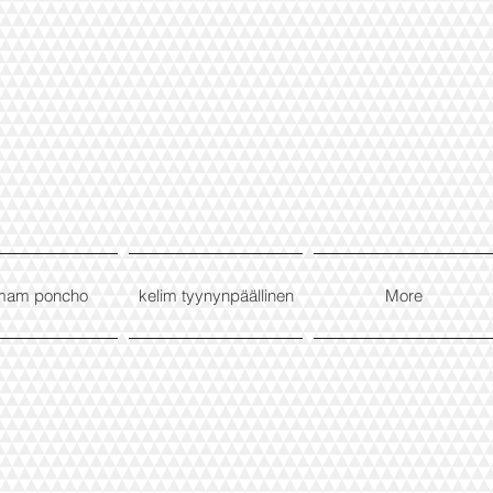
mam poncho
kelim tyynynpäällinen
More