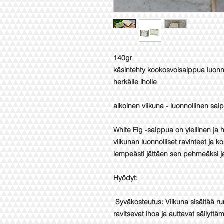
140gr
käsintehty kookosvoisaippua luonnon
herkälle iholle
alkoinen viikuna - luonnollinen sai
White Fig -saippua on ylellinen ja
viikunan luonnolliset ravinteet ja 
lempeästi jättäen sen pehmeäksi ja
Hyödyt:
Syväkosteutus: Viikuna sisältää run
ravitsevat ihoa ja auttavat säilyt