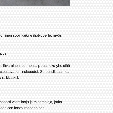
linen sopii kaikille ihotyypeille, myös
ppua
 hellävarainen luonnonsaippua, joka yhdistää
kosteuttavat ominaisuudet. Se puhdistaa ihoa
 raikkaaksi.
saasti vitamiineja ja mineraaleja, jotka
tämään sen kosteustasapainon.