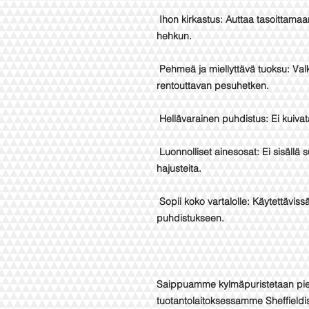
Ihon kirkastus: Auttaa tasoittamaan
hehkun.
Pehmeä ja miellyttävä tuoksu: Valk
rentouttavan pesuhetken.
Hellävarainen puhdistus: Ei kuivata 
Luonnolliset ainesosat: Ei sisällä s
hajusteita.
Sopii koko vartalolle: Käytettävissä 
puhdistukseen.
Saippuamme kylmäpuristetaan pieni
tuotantolaitoksessamme Sheffield