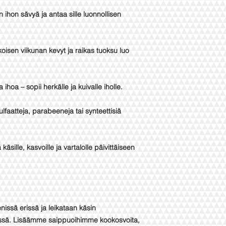
 ihon sävyä ja antaa sille luonnollisen
oisen viikunan kevyt ja raikas tuoksu luo
ihoa – sopii herkälle ja kuivalle iholle.
ulfaatteja, parabeeneja tai synteettisiä
käsille, kasvoille ja vartalolle päivittäiseen
ssä erissä ja leikataan käsin
issä. Lisäämme saippuoihimme kookosvoita,