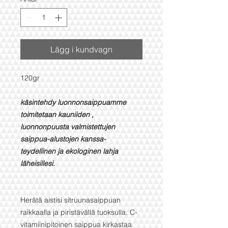
Lägg i kundvagn
120gr
käsintehdy luonnonsaippuamme
toimitetaan kauniiden ,
luonnonpuusta valmistettujen
saippua-alustojen kanssa-
teydellinen ja ekologinen lahja
läheisillesi.
Herätä aistisi sitruunasaippuan
raikkaalla ja piristävällä tuoksulla. C-
vitamiinipitoinen saippua kirkastaa