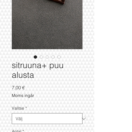
sitruuna+ puu
alusta
Pris
7,00 €
Moms ingår
Valitse
*
Antal
*