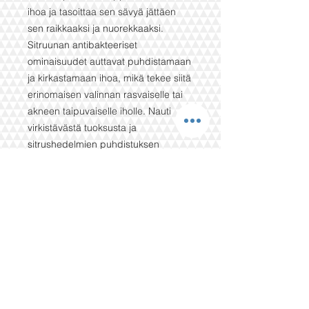
ihoa ja tasoittaa sen sävyä jättäen
sen raikkaaksi ja nuorekkaaksi.
Sitruunan antibakteeriset
ominaisuudet auttavat puhdistamaan
ja kirkastamaan ihoa, mikä tekee siitä
erinomaisen valinnan rasvaiselle tai
akneen taipuvaiselle iholle. Nauti
virkistävästä tuoksusta ja
sitrushedelmien puhdistuksen
hyödyistä.
Oliiviöljysaippuat olivat ensimmäisiä
kasvispohjaisia ​​saippuoita. Ne
valmistetaan käsin perinteisellä
kylmäprosessilla.
Kasviöljyistä valmistetuilla saippuoilla
on monia iholle hyödyllisiä
ominaisuuksia. Ne ovat myös SLS- ja
parabeenittomia. Luonnollinen rasva