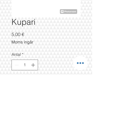
Kupari
Pris
5,00 €
Moms ingår
Antal
*
Lägg i kundvagn