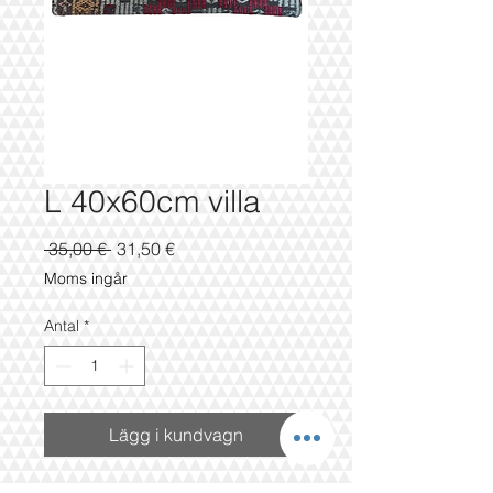
L 40x60cm villa
Ordinarie
Reapris
 35,00 € 
31,50 €
pris
Moms ingår
Antal
*
Lägg i kundvagn