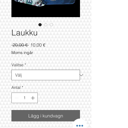
Laukku
Ordinarie
Reapris
 20,00 € 
10,00 €
pris
Moms ingår
Valitse
*
Antal
*
Lägg i kundvagn