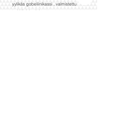
yylikäs gobeliinikassi , valmistettu
turkkilaiskuvioisesta
puuvillakankaasta- erittäin kestävä ja
ladukas. magneettinen nappikiinnitys
tuo käyttömukavuutta
mitat
37x41 cm