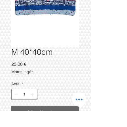
M 40*40cm
Pris
25,00 €
Moms ingår
Antal
*
Lägg i kundvagn