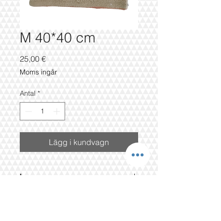
M 40*40 cm
Pris
25,00 €
Moms ingår
Antal
*
Lägg i kundvagn
kuvaus
100% villa
kuvaus
40x40cm