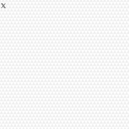
in 40-50 vuotta vanhat
 kelim tyynynpäällinen
 vuotta vanhaat