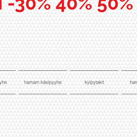
I -30% 40% 50%
yhe
hamam käsipyyhe
kylpytakit
ha