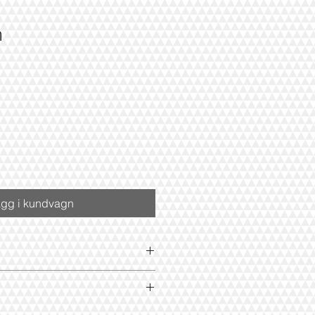
m
gg i kundvagn