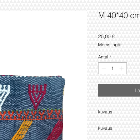
M 40*40 c
Pris
25,00 €
Moms ingår
Antal
*
Lä
kuvaus
100% villa
kuvaus
40x40cm
100% villa