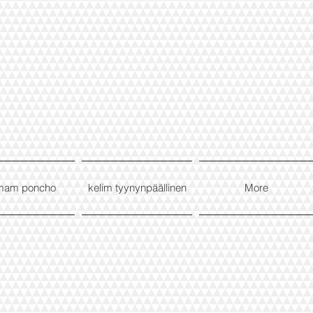
mam poncho
kelim tyynynpäällinen
More