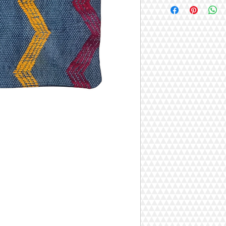
vintage maton ikä no
käsinsolmittu vintage
koko : 40x40 cm
valmistettu turkissa
esipesty
maton ikä noin 40-60
valmistettu Turkissa