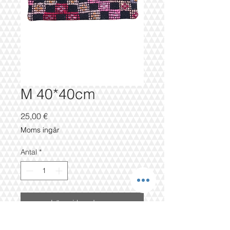
M 40*40cm
Pris
25,00 €
Moms ingår
Antal
*
Lägg i kundvagn