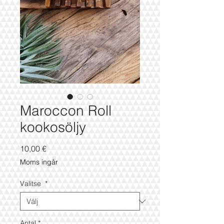
Maroccon Roll
kookosöljy
Pris
10,00 €
Moms ingår
Valitse
*
Antal
*