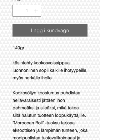
Lägg i kundvagn
140gr
käsintehty kookosvoisaippua
luonnonlinen sopii kaikille ihotyypeille,
myös herkälle iholle
Kookosöljyn koostumus puhdistaa
hellävaraisesti jättäen ihon
pehmeäksi ja sileäksi, mikä tekee
siitä halutun tuotteen loppukäyttäjille.
"Moroccan Roll" -tuoksu tarjoaa
eksoottisen ja lämpimän tunteen, joka
monipuolistaa tuotevalikoimaasi ja