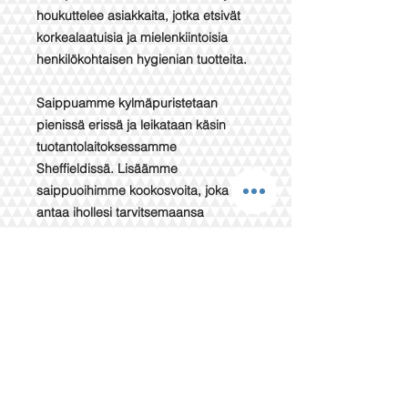
houkuttelee asiakkaita, jotka etsivät
korkealaatuisia ja mielenkiintoisia
henkilökohtaisen hygienian tuotteita.
Saippuamme kylmäpuristetaan
pienissä erissä ja leikataan käsin
tuotantolaitoksessamme
Sheffieldissä. Lisäämme
saippuoihimme kookosvoita, joka
antaa ihollesi tarvitsemaansa
kosteutta. Se sopii erinomaisesti
kasvojen ja vartalon saippuaksi, joka
puhdistaa ja pehmentää ihoa
hellävaraisesti mutta tehokkaasti.
Täydellinen pieneksi lahjaksi itsellesi
tai lahjaksi. Agnes- ja Cat-saippuat
ovat kaikki vegaanisia eikä niitä ole
testattu eläimillä. Ne ovat SLS-