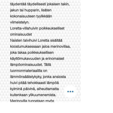
täydentää täydellisesti jokaisen takin,
jakun tai hupparin, lisäten
kokonaisuuteen tyylikkään
viimeistelyn.
Loretta-villahuivin poikkeukselliset
ominaisuudet
Naisten talvihuivi Loretta sisältää
koostumuksessaan jaloa merinovillaa,
joka takaa poikkeuksellisen
käyttömukavuuden ja erinomaiset
lämpöominaisuudet. Tällä
luonnonmateriaalilla on
lämmönsäätelykyky, jonka ansiosta
huivi pitää tehokkaasti lämpöä
kylminä päivinä, aiheuttamatta
kuitenkaan ylikuumenemista.
Merinovilla tunnetaan myös
pehmeydestään ja herkkyydestään,