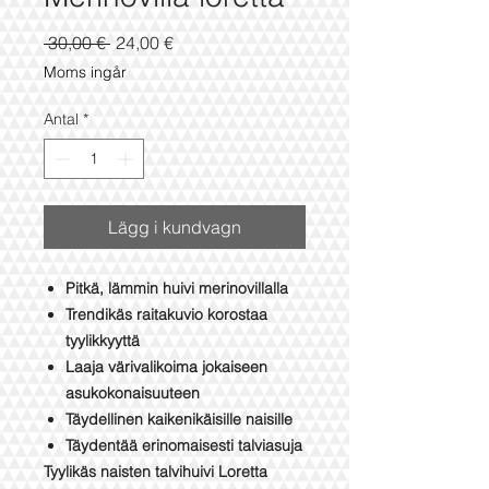
Ordinarie
Reapris
 30,00 € 
24,00 €
pris
Moms ingår
Antal
*
Lägg i kundvagn
Pitkä, lämmin huivi merinovillalla
Trendikäs raitakuvio korostaa
tyylikkyyttä
Laaja värivalikoima jokaiseen
asukokonaisuuteen
Täydellinen kaikenikäisille naisille
Täydentää erinomaisesti talviasuja
Tyylikäs naisten talvihuivi Loretta