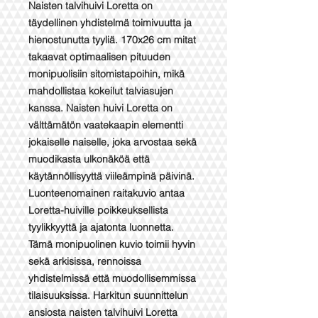
Naisten talvihuivi Loretta on
täydellinen yhdistelmä toimivuutta ja
hienostunutta tyyliä. 170x26 cm mitat
takaavat optimaalisen pituuden
monipuolisiin sitomistapoihin, mikä
mahdollistaa kokeilut talviasujen
kanssa. Naisten huivi Loretta on
välttämätön vaatekaapin elementti
jokaiselle naiselle, joka arvostaa sekä
muodikasta ulkonäköä että
käytännöllisyyttä viileämpinä päivinä.
Luonteenomainen raitakuvio antaa
Loretta-huiville poikkeuksellista
tyylikkyyttä ja ajatonta luonnetta.
Tämä monipuolinen kuvio toimii hyvin
sekä arkisissa, rennoissa
yhdistelmissä että muodollisemmissa
tilaisuuksissa. Harkitun suunnittelun
ansiosta naisten talvihuivi Loretta