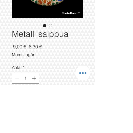
Metalli saippua
Ordinarie
Reapris
 9,00 € 
6,30 €
pris
Moms ingår
Antal
*
Lägg i kundvagn