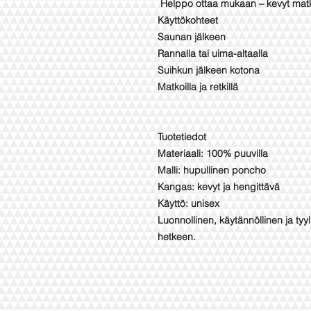
Helppo ottaa mukaan – kevyt matka
Käyttökohteet
Saunan jälkeen
Rannalla tai uima-altaalla
Suihkun jälkeen kotona
Matkoilla ja retkillä
Tuotetiedot
Materiaali: 100% puuvilla
Malli: hupullinen poncho
Kangas: kevyt ja hengittävä
Käyttö: unisex
Luonnollinen, käytännöllinen ja t
hetkeen.