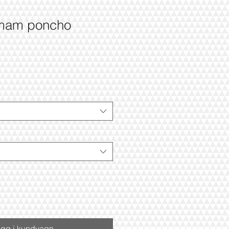
amam poncho
apris
gg i kundvagn