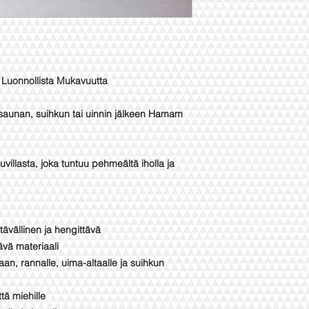
Luonnollista Mukavuutta
saunan, suihkun tai uinnin jälkeen Hamam
villasta, joka tuntuu pehmeältä iholla ja
tävällinen ja hengittävä
ävä materiaali
an, rannalle, uima-altaalle ja suihkun
ttä miehille