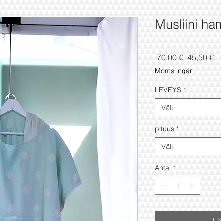
Musliini h
Ordinarie
Re
 70,00 € 
45,50 €
pris
Moms ingår
LEVEYS
*
Välj
pituus
*
Välj
Antal
*
Lä