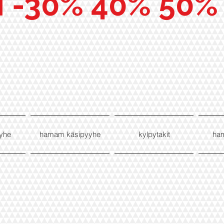
I -30% 40% 50%
yhe
hamam käsipyyhe
kylpytakit
ha