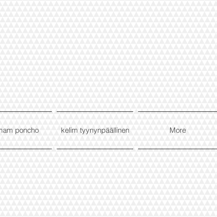
mam poncho
kelim tyynynpäällinen
More