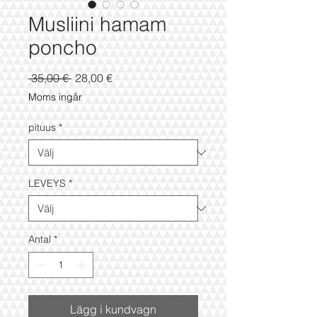
Musliini hamam
poncho
Ordinarie
Reapris
 35,00 € 
28,00 €
pris
Moms ingår
pituus
*
LEVEYS
*
Antal
*
Lägg i kundvagn