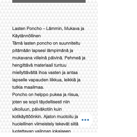
Lasten Poncho – Lämmin, Mukava ja
Käytännöllinen
Tämä lasten poncho on suunniteltu
pitämään lapsesi lämpimänä ja
mukavana viileinä päivinä. Pehmeä ja
hengittävä materiaali tuntuu
miellyttävältä ihoa vasten ja antaa
lapselle vapauden liikkua, leikkiä ja
tutkia maailmaa.
Poncho on helppo pukea ja riisua,
joten se sopii täydellisesti niin
ulkoiluun, päiväkotiin kuin
kotikäyttöönkin. Ajaton muotoilu ja
huolellinen viimeistely tekevät siitä
luotettavan valinnan jokaiseen