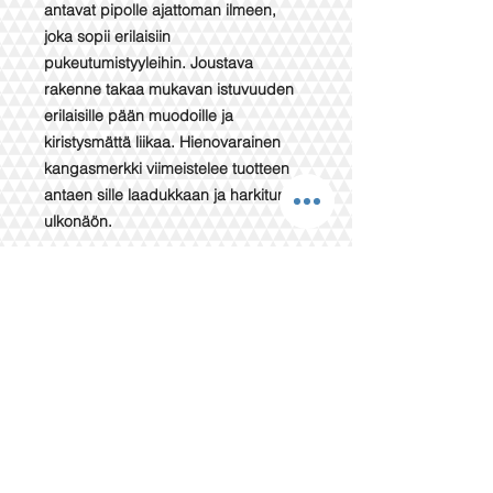
antavat pipolle ajattoman ilmeen,
joka sopii erilaisiin
pukeutumistyyleihin. Joustava
rakenne takaa mukavan istuvuuden
erilaisille pään muodoille ja
kiristysmättä liikaa. Hienovarainen
kangasmerkki viimeistelee tuotteen
antaen sille laadukkaan ja harkitun
ulkonäön.
Tuotteen hoito
▪️ Pese käsin haaleassa vedessä
(max 30°C) hellävaraisella
pesuaineella.
▪️ Merinovillatuotteiden tai kashmirin
kohdalla käytä villanpesuun
tarkoitettuja pesuaineita.
▪️ Vältä tavallisten pesuaineiden