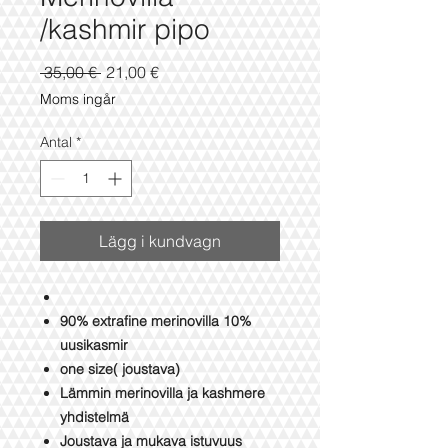
/kashmir pipo
Ordinarie
Reapris
 35,00 € 
21,00 €
pris
Moms ingår
Antal
*
Lägg i kundvagn
90% extrafine merinovilla 10%
uusikasmir
one size( joustava)
Lämmin merinovilla ja kashmere
yhdistelmä
Joustava ja mukava istuvuus