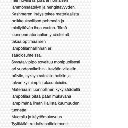
merinovilla tarjoaa erinomaisen
lämmönsäätelyn ja hengittävyyden.
Kashmeren lisäys tekee materiaalista
poikkeuksellisen pehmeän ja
miellyttävän ihoa vasten. Tämä
luonnonmateriaalien yhdistelmä
takaa optimaalisen
lämpötilanhallinnan eri
sääolosuhteissa.
Syys/talvipipo soveltuu monipuolisesti
eri vuodenaikoihin - kevään viileisiin
päiviin, syksyn sateisiin hetkiin ja
talven kylmimpiin olosuhteisiin.
Materiaalin luonnollinen kyky säädellä
lämpötilaa pitää pään mukavana
lämpimänä ilman liiallista kuumuuden
tunnetta.
Muotoilu ja käyttömukavuus
Tyylikkäät raidatkasettielementit