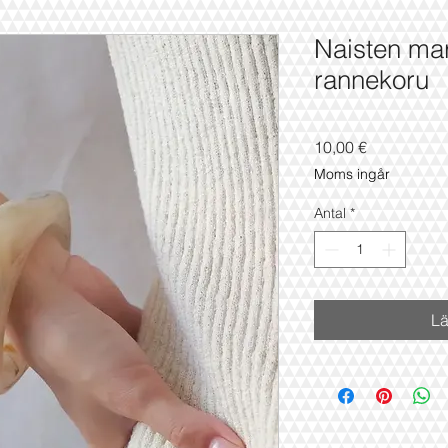
Naisten mar
rannekoru
Pris
10,00 €
Moms ingår
Antal
*
Lä