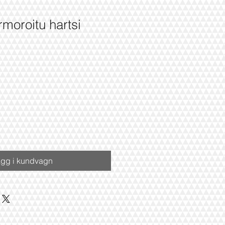
moroitu hartsi
gg i kundvagn