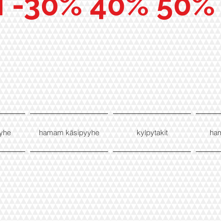
I -30% 40% 50%
yhe
hamam käsipyyhe
kylpytakit
ha