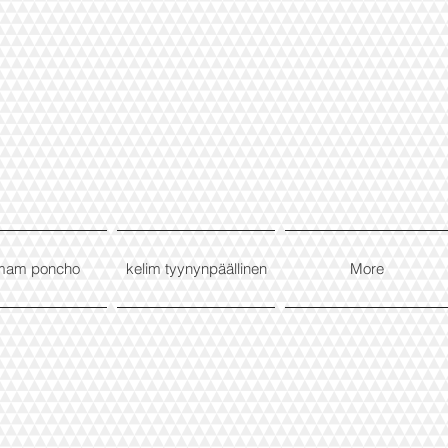
mam poncho
kelim tyynynpäällinen
More