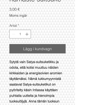
Pris
3,00 €
Moms ingår
Antal
*
Lägg i kundvagn
Sytytä vain Satya-suitsuketikku ja
odota, että kotisi muuttuu näiden
kirkkaiden ja energisoivien aromien
täyttämäksi. Nämä tukkumyynnistä
saatavat Satya-suitsuketikut on
pyöritelty käsin Intiassa käyttäen
puhtaita uutteita ja hienoimpia
tuoksuöljyjä. Anna tämän tuoksun