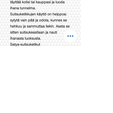
täyttää kotisi tai kauppasi ja luoda
ihana tunnelma.
Suitsuketikkujen käyttö on helppoa:
sytytä vain pää ja odota, kunnes se
hehkuu ja sammuttaa liekin. Aseta se
sitten suitsukeastiaan ja nauti
ihanasta tuoksusta.
Satya-suitsuketikut
- Sisältää 15 g suitsuketta (noin 15
tikkua)
- Kierrätettävä pakkaus
- Käytä suitsukeastian kanssa
parhaan tuloksen saavuttamiseksi
- Tikun paloaika: Noin 30 min
Erittäin suosittu tuotemerkki.. ja uusia
tuoksuja lanseerataan jatkuvasti.