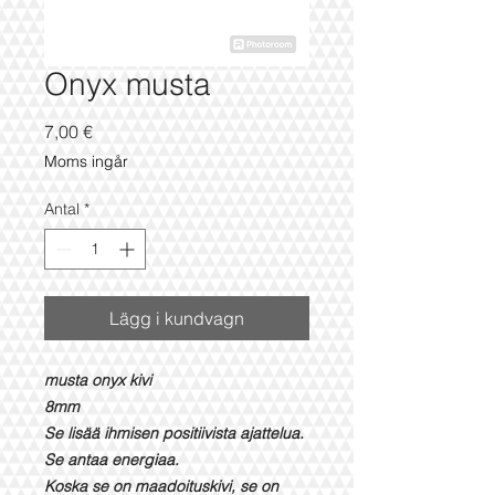
Onyx musta
Pris
7,00 €
Moms ingår
Antal
*
Lägg i kundvagn
musta onyx kivi
8mm
Se lisää ihmisen positiivista ajattelua.
Se antaa energiaa.
Koska se on maadoituskivi, se on