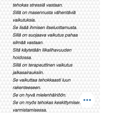
tehokas stressiä vastaan.
Sillä on masennusta vähentäviä
vaikutuksia.
Se lisää ihmisen itseluottamusta.
Sillä on suojaava vaikutus pahaa
silmää vastaan.
Sitä käytetään liikalihavuuden
hoidossa.
Sillä on terapeuttinen vaikutus
jalkasairauksiin.
Se vaikuttaa tehokkaasti luun
rakenteeseen.
Se on hyvä mielenhäiriöön.
Se on myös tehokas keskittymisen
varmistamisessa.
Se tasapainottaa miesten ja naisten
välistä suhdetta ja vahvistaa
suhdetta.