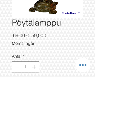
Pöytälamppu
Ordinarie
Reapris
 69,00 € 
59,00 €
pris
Moms ingår
Antal
*
Lägg i kundvagn