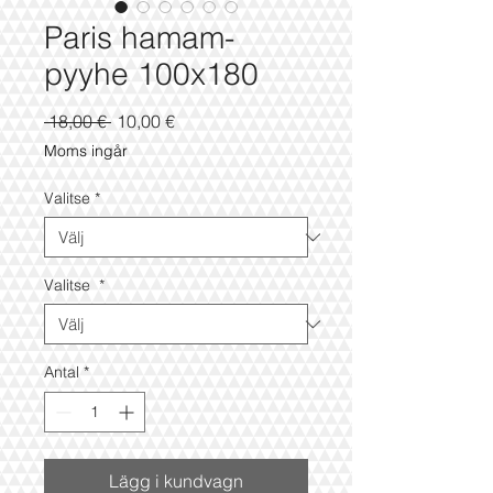
Paris hamam-
pyyhe 100x180
Ordinarie
Reapris
 18,00 € 
10,00 €
pris
Moms ingår
Valitse
*
Valitse
*
Antal
*
Lägg i kundvagn