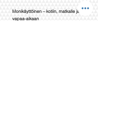
Monikäyttöinen – kotiin, matkalle ja
vapaa-aikaan
Kestävä ja ekologinen vaihtoehto
perinteisille froteepyyhkeille
Tilaa omasi nyt ja lisää arkeesi ripaus
ylellisyyttä ja käytännöllisyyttä!
Pyyhkeemme toimitetaan käärittyinä
kraft-paperiin.
Pyyhkeet eivät ole käyneet läpi
mitään käsittelyä eivätkä ne ole
esipestyjä kankaan kudonnan