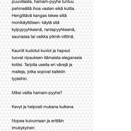
puuvillasta, hamam-pyyhe tuntuu
pehmeältä ihoa vasten eikä kutita.
Hengittävä kangas tekee siitä
monikäyttöisen: käytä sitä
kylpypyyhkeenä, rantapyyhkeenä,
saunassa tai vaikka piknik-vilttinä.
Kauniit kudotut kuviot ja hapsut
tuovat ripauksen itämaista eleganssia
kotiisi. Tarjolla useita eri värejä ja
malleja, jotka sopivat kaikkiin
tyyleihin.
Miksi valita hamam-pyyhe?
Kevyt ja helposti mukana kulkeva
Nopea kuivumaan ja erittäin
imukykyinen