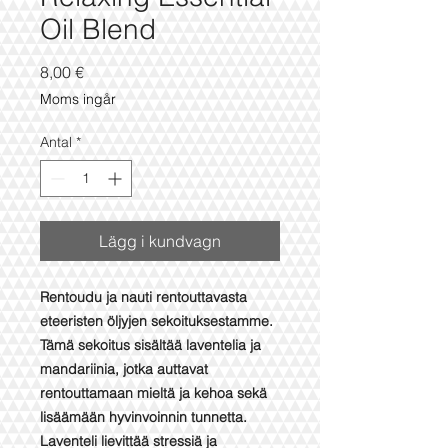
Oil Blend
Pris
8,00 €
Moms ingår
Antal
*
Lägg i kundvagn
Rentoudu ja nauti rentouttavasta
eteeristen öljyjen sekoituksestamme.
Tämä sekoitus sisältää laventelia ja
mandariinia, jotka auttavat
rentouttamaan mieltä ja kehoa sekä
lisäämään hyvinvoinnin tunnetta.
Laventeli lievittää stressiä ja