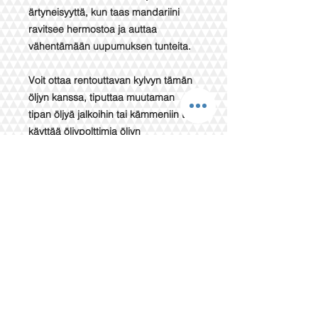
ärtyneisyyttä, kun taas mandariini
ravitsee hermostoa ja auttaa
vähentämään uupumuksen tunteita.
Voit ottaa rentouttavan kylvyn tämän
öljyn kanssa, tiputtaa muutaman
tipan öljyä jalkoihin tai kämmeniin tai
käyttää öljypolttimia öljyn
levittämiseen kaikkialle huoneeseen.
Ravista myös hyvin ja levitä runsaasti
ranteisiin tai niskaan tarpeen
mukaan. Koska tämä tuotesarja on
valmistettu puhtaista eteeristen
öljyjen sekoituksista herkkäihoisille,
suosittelemme laimentamaan sitä
perusöljyillämme.