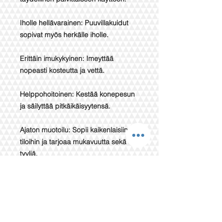
Iholle hellävarainen: Puuvillakuidut
sopivat myös herkälle iholle.
Erittäin imukykyinen: Imeyttää
nopeasti kosteutta ja vettä.
Helppohoitoinen: Kestää konepesun
ja säilyttää pitkäikäisyytensä.
Ajaton muotoilu: Sopii kaikenlaisiin
tiloihin ja tarjoaa mukavuutta sekä
tyyliä.
Tämä käsipyyhe on klassinen
puuvillatuote, joka yhdistää laadun ja
käyttömukavuuden.