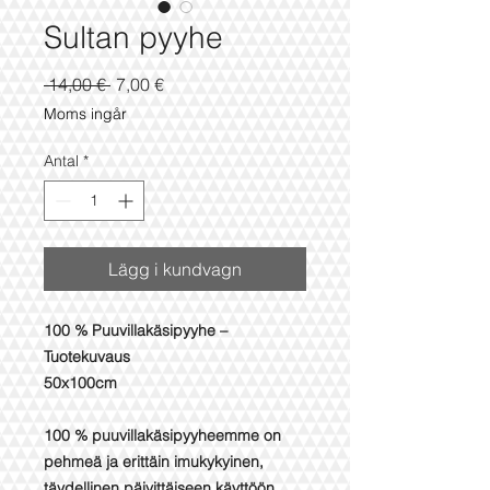
Sultan pyyhe
Ordinarie
Reapris
 14,00 € 
7,00 €
pris
Moms ingår
Antal
*
Lägg i kundvagn
100 % Puuvillakäsipyyhe –
Tuotekuvaus
50x100cm
100 % puuvillakäsipyyheemme on
pehmeä ja erittäin imukykyinen,
täydellinen päivittäiseen käyttöön.