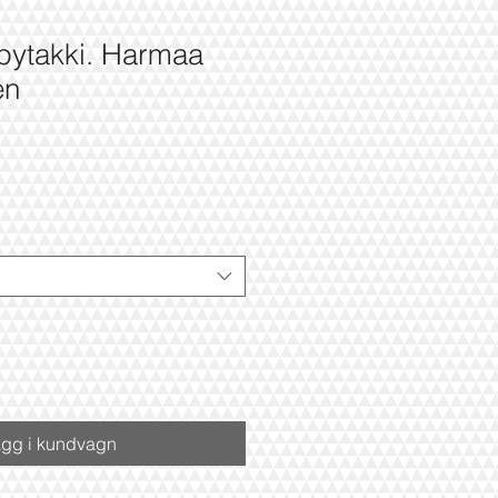
lpytakki. Harmaa
en
apris
gg i kundvagn