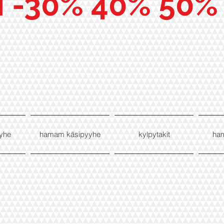
I -30% 40% 50%
yhe
hamam käsipyyhe
kylpytakit
ha