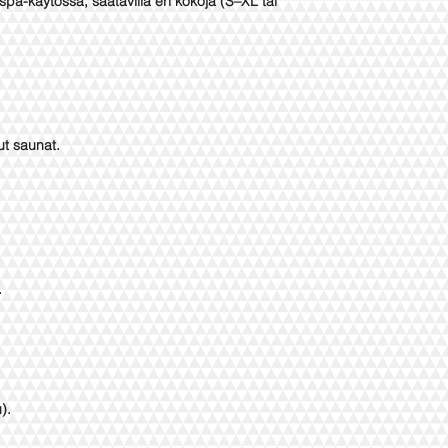
a spa-käytössä, saatavilla eri kokoja (S–XL tai
t saunat.
.
).