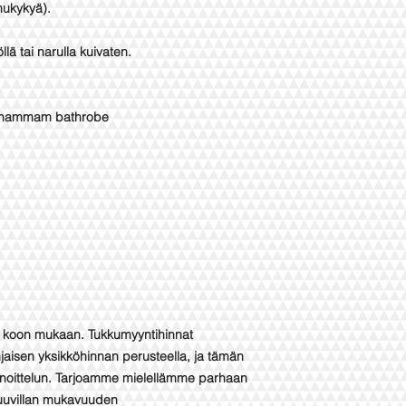
mukykyä).
ä tai narulla kuivaten.
 hammam bathrobe
en koon mukaan. Tukkumyyntihinnat
aisen yksikköhinnan perusteella, ja tämän
noittelun. Tarjoamme mielellämme parhaan
puuvillan mukavuuden