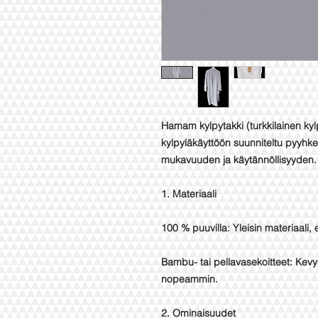
Hamam kylpytakki (turkkilainen kylp
kylpyläkäyttöön suunniteltu pyyhke
mukavuuden ja käytännöllisyyden. 
1. Materiaali
100 % puuvilla: Yleisin materiaali,
Bambu- tai pellavasekoitteet: Kev
nopeammin.
2. Ominaisuudet