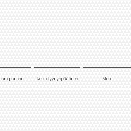
mam poncho
kelim tyynynpäällinen
More