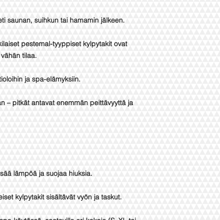
eti saunan, suihkun tai hamamin jälkeen.
kkilaiset pestemal-tyyppiset kylpytakit ovat
 vähän tilaa.
oloihin ja spa-elämyksiin.
an – pitkät antavat enemmän peittävyyttä ja
isää lämpöä ja suojaa hiuksia.
iset kylpytakit sisältävät vyön ja taskut.