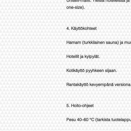
Unisex-mallit: Yleisiä hotelleissa j
one-size).
4. Käyttökohteet
Hamam (turkkilainen sauna) ja muu
Hotellit ja kylpylät.
Kotikäyttö pyyhkeen sijaan.
Rantakäyttö kevyempänä versiona
5. Hoito-ohjeet
Pesu 40–60 °C (tarkista tuotelappu