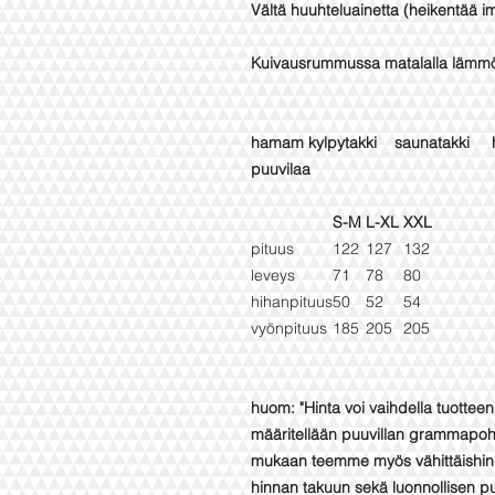
Vältä huuhteluainetta (heikentää i
Kuivausrummussa matalalla lämmöll
hamam kylpytakki saunatakki
puuvilaa
S-M
L-XL
XXL
pituus
122
127
132
leveys
71
78
80
hihanpituus
50
52
54
vyönpituus
185
205
205
huom: "Hinta voi vaihdella tuotte
määritellään puuvillan grammapohj
mukaan teemme myös vähittäishin
hinnan takuun sekä luonnollisen 