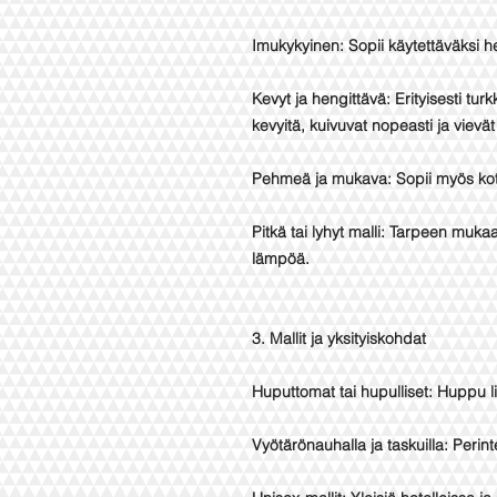
Imukykyinen: Sopii käytettäväksi h
Kevyt ja hengittävä: Erityisesti tur
kevyitä, kuivuvat nopeasti ja vievät
Pehmeä ja mukava: Sopii myös koti
Pitkä tai lyhyt malli: Tarpeen muka
lämpöä.
3. Mallit ja yksityiskohdat
Huputtomat tai hupulliset: Huppu l
Vyötärönauhalla ja taskuilla: Perinte