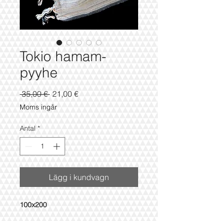
Tokio hamam-
pyyhe
Ordinarie
Reapris
 35,00 € 
21,00 €
pris
Moms ingår
Antal
*
Lägg i kundvagn
100x200