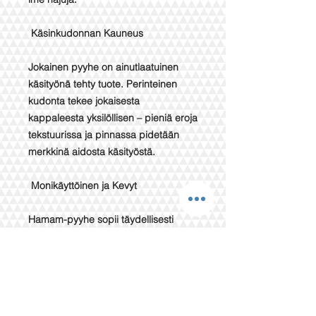
Käsinkudonnan Kauneus
Jokainen pyyhe on ainutlaatuinen
käsityönä tehty tuote. Perinteinen
kudonta tekee jokaisesta
kappaleesta yksilöllisen – pieniä eroja
tekstuurissa ja pinnassa pidetään
merkkinä aidosta käsityöstä.
Monikäyttöinen ja Kevyt
Hamam-pyyhe sopii täydellisesti
saunaan, rannalle, kylpyhetkiin tai
vaikka sisustustekstiiliksi. Se on kevyt,
helposti mukana kulkeva ja vie vain
vähän tilaa matkalaukussa.