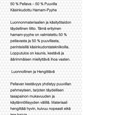
50 % Pellava – 50 % Puuvilla
Käsinkudottu Hamam-Pyyhe
Luonnonmateriaalien ja käsityötaidon
täydellinen liitto. Tämä erityinen
hamam-pyyhe on valmistettu 50 %
pellavasta ja 50 % puuvillasta,
perinteisillä käsinkudontatekniikoilla.
Lopputulos on kaunis, kestävä ja
äärimmäisen miellyttävä ihoa vasten.
Luonnollinen ja Hengittävä
Pellavan kestävyys yhdistyy puuvillan
pehmeyteen, tarjoten täydellisen
tasapainon mukavuuden ja
käytännöllisyyden välillä. Materiaali
hengittää hyvin, kuivuu nopeasti eikä
ime hajuja.