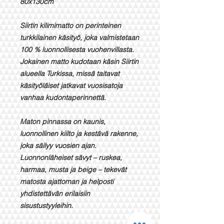
80x130cm
Siirtin kilimimatto on perinteinen
turkkilainen käsityö, joka valmistetaan
100 % luonnollisesta vuohenvillasta.
Jokainen matto kudotaan käsin Siirtin
alueella Turkissa, missä taitavat
käsityöläiset jatkavat vuosisatoja
vanhaa kudontaperinnettä.
Maton pinnassa on kaunis,
luonnollinen kiilto ja kestävä rakenne,
joka säilyy vuosien ajan.
Luonnonläheiset sävyt – ruskea,
harmaa, musta ja beige – tekevät
matosta ajattoman ja helposti
yhdistettävän erilaisiin
sisustustyyleihin.