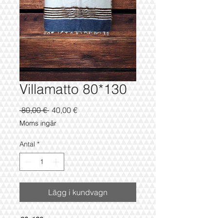
Villamatto 80*130
Ordinarie
Reapris
 80,00 € 
40,00 €
pris
Moms ingår
Antal
*
Lägg i kundvagn