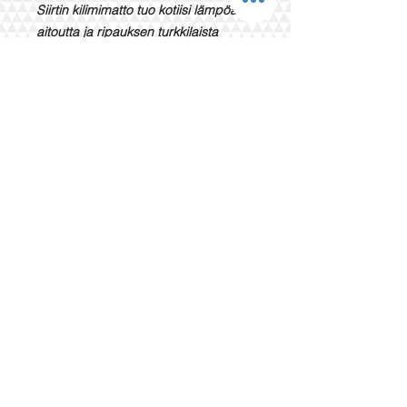
Siirtin kilimimatto tuo kotiisi lämpöä,
aitoutta ja ripauksen turkkilaista
kulttuuria. Se sopii erinomaisesti
olohuoneeseen, makuuhuoneeseen
tai mökille ja toimii sekä
sisustuselementtinä että
käytännöllisenä lattiamattona.
Hoito-ohjeet
Imuroi tai harjaa säännöllisesti maton
pinnalta.
Poista tahrat välittömästi kevyesti
kostutetulla liinalla.
pesukone villaohjelma