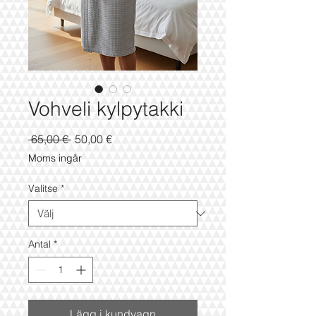
Vohveli kylpytakki
Ordinarie
Reapris
 65,00 € 
50,00 €
pris
Moms ingår
Valitse
*
Antal
*
Lägg i kundvagn