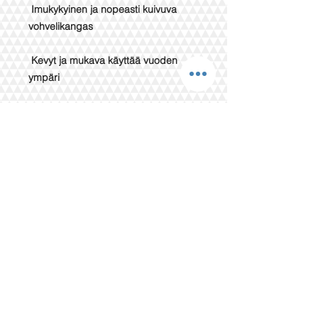
Imukykyinen ja nopeasti kuivuva
vohvelikangas
Kevyt ja mukava käyttää vuoden
ympäri
Unisex-malli – sopii sekä naisille että
miehille
Saatavana useissa rauhallisissa
sävyissä ja ko’oissa (S–XL)
Täydellinen jokaiseen hetkeen
Olitpa sitten saunan jälkeen,
aamukahvilla tai rannalla lomalla,
vohveli-kylpytakki kietoo sinut
pehmeään mukavuuteen. Sen ajaton