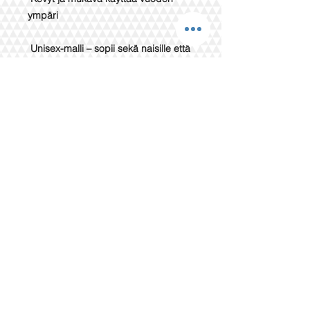
ympäri
Unisex-malli – sopii sekä naisille että
miehille
Saatavana useissa rauhallisissa
sävyissä ja ko’oissa (S–XL)
Täydellinen jokaiseen hetkeen
Olitpa sitten saunan jälkeen,
aamukahvilla tai rannalla lomalla,
vohveli-kylpytakki kietoo sinut
pehmeään mukavuuteen. Sen ajaton
ja minimalistinen muotoilu tekee siitä
myös upean lahjaidean.