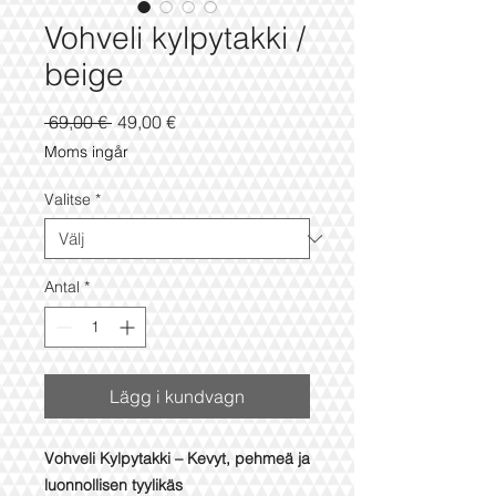
Vohveli kylpytakki /
beige
Ordinarie
Reapris
 69,00 € 
49,00 €
pris
Moms ingår
Valitse
*
Antal
*
Lägg i kundvagn
Vohveli Kylpytakki – Kevyt, pehmeä ja
luonnollisen tyylikäs