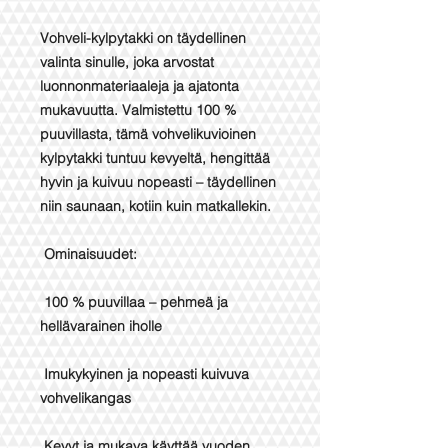
Vohveli-kylpytakki on täydellinen
valinta sinulle, joka arvostat
luonnonmateriaaleja ja ajatonta
mukavuutta. Valmistettu 100 %
puuvillasta, tämä vohvelikuvioinen
kylpytakki tuntuu kevyeltä, hengittää
hyvin ja kuivuu nopeasti – täydellinen
niin saunaan, kotiin kuin matkallekin.
Ominaisuudet:
100 % puuvillaa – pehmeä ja
hellävarainen iholle
Imukykyinen ja nopeasti kuivuva
vohvelikangas
Kevyt ja mukava käyttää vuoden