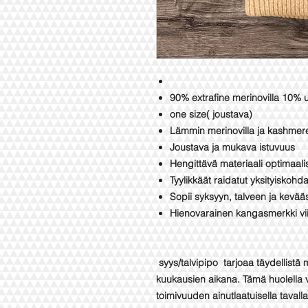
90% extrafine merinovilla 10% 
one size( joustava)
Lämmin merinovilla ja kashmer
Joustava ja mukava istuvuus
Hengittävä materiaali optimaa
Tyylikkäät raidatut yksityiskohda
Sopii syksyyn, talveen ja kevä
Hienovarainen kangasmerkki vii
syys/talvipipo tarjoaa täydellistä 
kuukausien aikana. Tämä huolella v
toimivuuden ainutlaatuisella tavalla