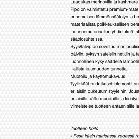
Laadukas merinovilla ja kashmere 
Pipo on valmistettu premium-materi
erinomaisen lämmönsäätelyn ja he
materiaalista poikkeuksellisen peh
luonnonmateriaalien yhdistelmä tak
sääolosuhteissa.
Syys/talvipipo soveltuu monipuolises
päiviin, syksyn sateisiin hetkiin ja 
luonnollinen kyky säädellä lämpö
liiallista kuumuuden tunnetta.
Muotoilu ja käyttömukavuus
Tyylikkäät raidatkasettielementit a
erilaisiin pukeutumistyyleihin. J
erilaisille pään muodoille ja kiris
viimeistelee tuotteen antaen sille 
Tuotteen hoito
▪️ Pese käsin haaleassa vedessä (m