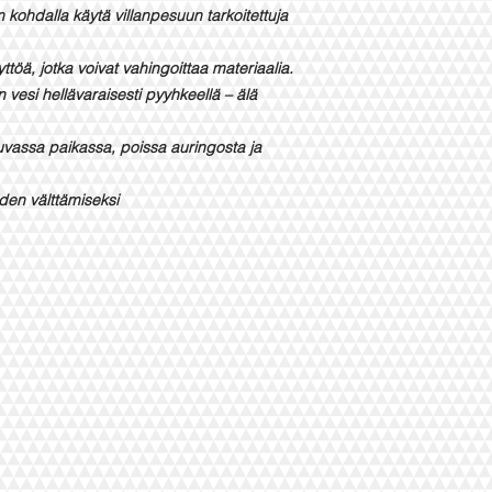
in kohdalla käytä villanpesuun tarkoitettuja
yttöä, jotka voivat vahingoittaa materiaalia.
n vesi hellävaraisesti pyyhkeellä – älä
ttuvassa paikassa, poissa auringosta ja
iden välttämiseksi