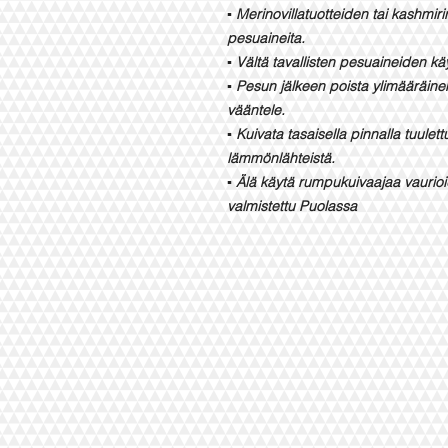
▪️ Merinovillatuotteiden tai kashmir
pesuaineita.
▪️ Vältä tavallisten pesuaineiden kä
▪️ Pesun jälkeen poista ylimääräine
vääntele.
▪️ Kuivata tasaisella pinnalla tuule
lämmönlähteistä.
▪️ Älä käytä rumpukuivaajaa vaurio
valmistettu Puolassa