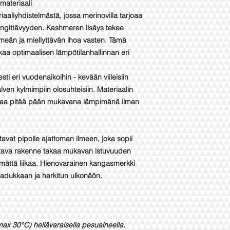
materiaali
aaliyhdistelmästä, jossa merinovilla tarjoaa
ngittävyyden. Kashmeren lisäys tekee
meän ja miellyttävän ihoa vasten. Tämä
aa optimaalisen lämpötilanhallinnan eri
ti eri vuodenaikoihin - kevään viileisiin
talven kylmimpiin olosuhteisiin. Materiaalin
tilaa pitää pään mukavana lämpimänä ilman
ntavat pipolle ajattoman ilmeen, joka sopii
oustava rakenne takaa mukavan istuvuuden
tysmättä liikaa. Hienovarainen kangasmerkki
laadukkaan ja harkitun ulkonäön.
ax 30°C) hellävaraisella pesuaineella.