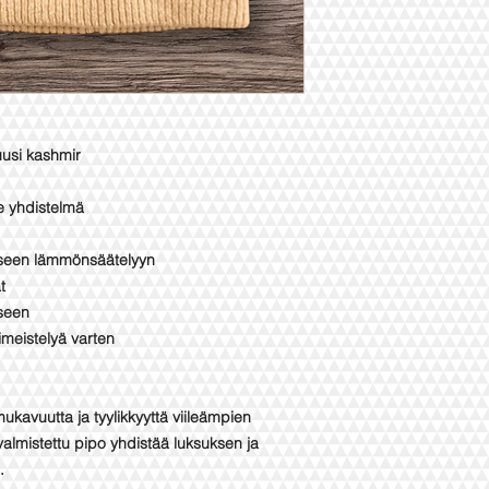
uusi kashmir
e yhdistelmä
liseen lämmönsäätelyyn
t
äseen
meistelyä varten
mukavuutta ja tyylikkyyttä viileämpien
almistettu pipo yhdistää luksuksen ja
.