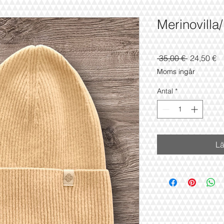
Merinovilla
Ordinarie
Re
 35,00 € 
24,50 €
pris
Moms ingår
Antal
*
Lä