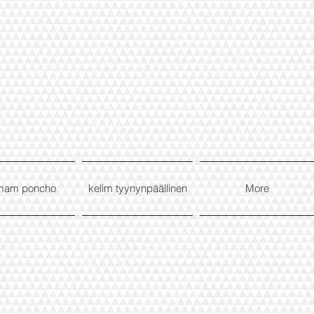
mam poncho
kelim tyynynpäällinen
More