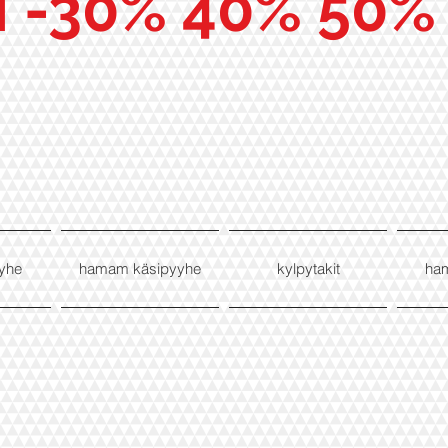
I -30% 40% 50%
yhe
hamam käsipyyhe
kylpytakit
ha