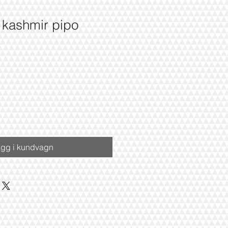
/ kashmir pipo
apris
gg i kundvagn