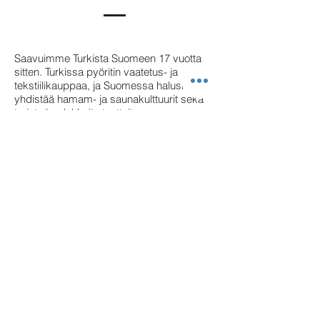
Saavuimme Turkista Suomeen 17 vuotta
sitten. Turkissa pyöritin vaatetus- ja
tekstiilikauppaa, ja Suomessa halusin
yhdistää hamam- ja saunakulttuurit sekä
tarjota laadukkaita tuotteita.
Viimeiset 8 vuotta olen työskennellyt
Sahrasshop-nimisen yrityksen alla
Helsingin keskustassa, tarjoten asiakkaille
perinteisiä ja moderneja tuotteita. Yrityksen
nimi on saanut inspiraationsa entisen
suomalaisen puolisoni ja yhteisen
lapsemme Sahra-nimestä, ja sen kautta
jatkan urapolkuani laadukkaan käsityön ja
asiakastyytyväisyyden parissa.