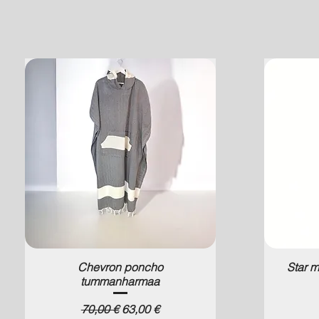
Chevron poncho
Star 
tummanharmaa
Normaali hinta
Alehinta
70,00 €
63,00 €