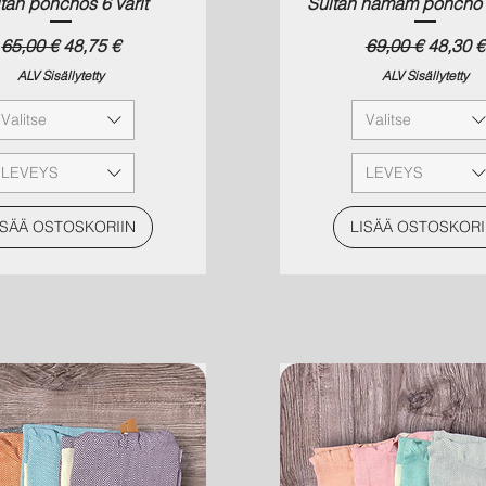
tan ponchos 6 värit
Sultan hamam poncho 1
Normaali hinta
Alehinta
Normaali hinta
Alehint
65,00 €
48,75 €
69,00 €
48,30 €
ALV Sisällytetty
ALV Sisällytetty
Valitse
Valitse
LEVEYS
LEVEYS
ISÄÄ OSTOSKORIIN
LISÄÄ OSTOSKORI