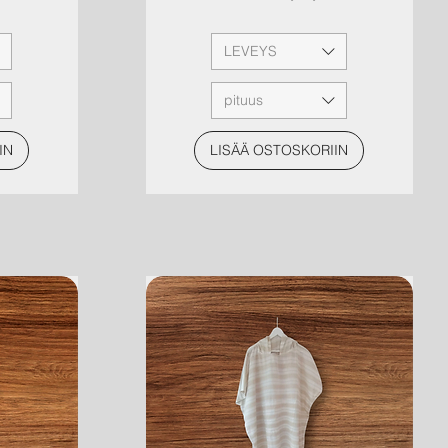
LEVEYS
pituus
IN
LISÄÄ OSTOSKORIIN