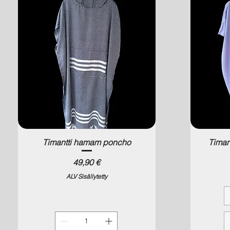
Timantti hamam poncho
Timan
Hinta
49,90 €
ALV Sisällytetty