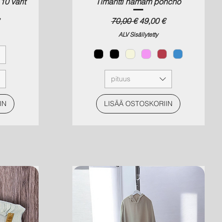
0 värit
Timantti hamam poncho
a
Normaali hinta
Alehinta
70,00 €
49,00 €
ALV Sisällytetty
pituus
IN
LISÄÄ OSTOSKORIIN