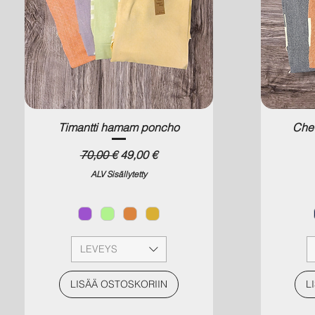
Timantti hamam poncho
Che
Normaali hinta
Alehinta
70,00 €
49,00 €
ALV Sisällytetty
LEVEYS
LISÄÄ OSTOSKORIIN
L