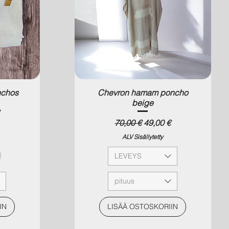
nchos
Chevron hamam poncho
beige
a
Normaali hinta
Alehinta
70,00 €
49,00 €
ALV Sisällytetty
LEVEYS
pituus
IN
LISÄÄ OSTOSKORIIN