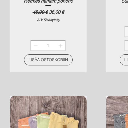
Hermes hamam poncho
Sul
Normaali hinta
Alehinta
45,00 €
36,00 €
ALV Sisällytetty
LISÄÄ OSTOSKORIIN
L