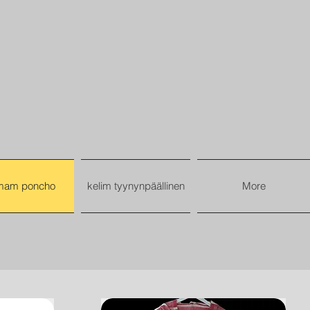
mam poncho
kelim tyynynpäällinen
More