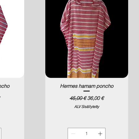
ncho
Hermes hamam poncho
a
Normaali hinta
Alehinta
45,00 €
36,00 €
ALV Sisällytetty