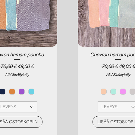
vron hamam poncho
Chevron hamam po
Normaali hinta
Alehinta
Normaali hinta
Alehint
70,00 €
49,00 €
70,00 €
49,00 €
ALV Sisällytetty
ALV Sisällytetty
LEVEYS
LEVEYS
ISÄÄ OSTOSKORIIN
LISÄÄ OSTOSKORI