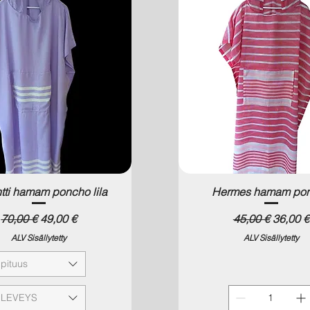
tti hamam poncho lila
Hermes hamam po
Normaali hinta
Alehinta
Normaali hinta
Alehint
70,00 €
49,00 €
45,00 €
36,00 €
ALV Sisällytetty
ALV Sisällytetty
pituus
LEVEYS