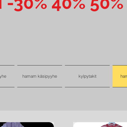
I -30% 40% 50%
yhe
hamam käsipyyhe
kylpytakit
ha