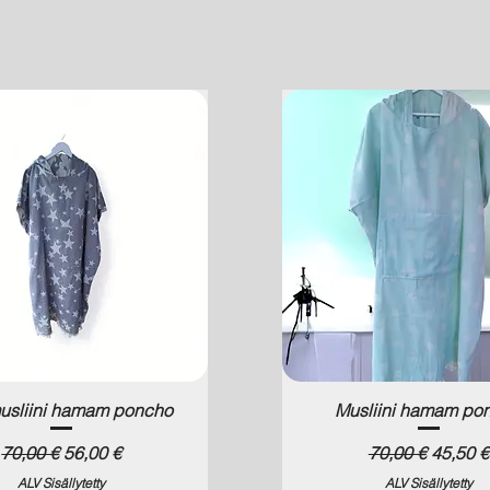
musliini hamam poncho
Musliini hamam po
Normaali hinta
Alehinta
Normaali hinta
Alehint
70,00 €
56,00 €
70,00 €
45,50 €
ALV Sisällytetty
ALV Sisällytetty