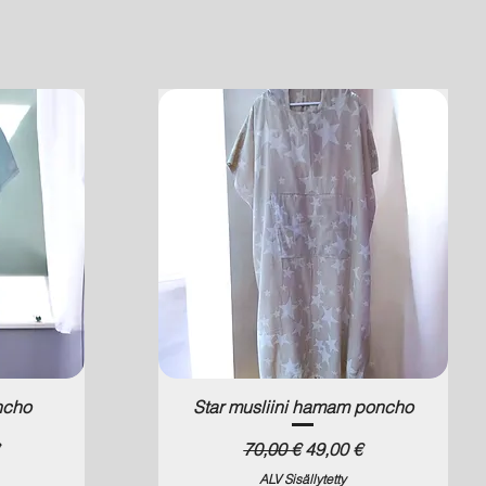
ncho
Star musliini hamam poncho
a
Normaali hinta
Alehinta
70,00 €
49,00 €
ALV Sisällytetty