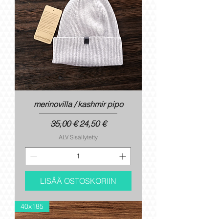
merinovilla / kashmir pipo
Normaali hinta
Alehinta
35,00 €
24,50 €
ALV Sisällytetty
LISÄÄ OSTOSKORIIN
40x185