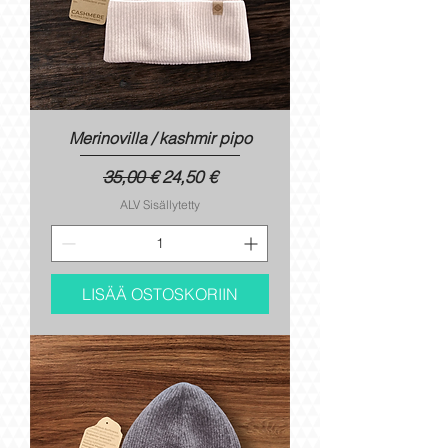
Merinovilla / kashmir pipo
Normaali hinta
Alehinta
35,00 €
24,50 €
ALV Sisällytetty
LISÄÄ OSTOSKORIIN