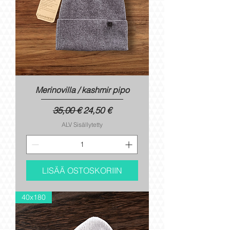
Merinovilla / kashmir pipo
Normaali hinta
Alehinta
35,00 €
24,50 €
ALV Sisällytetty
LISÄÄ OSTOSKORIIN
40x180