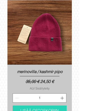
merinovilla / kashmir pipo
Normaali hinta
Alehinta
35,00 €
24,50 €
ALV Sisällytetty
LISÄÄ OSTOSKORIIN