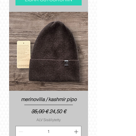
merinovilla / kashmir pipo
Normaali hinta
Alehinta
35,00 €
24,50 €
ALV Sisällytetty