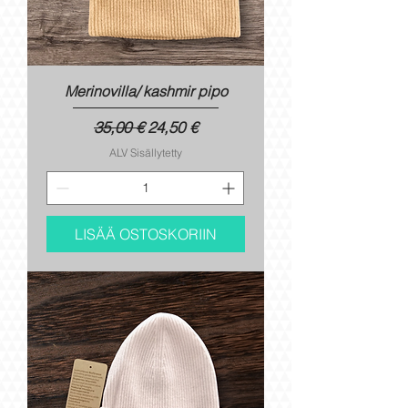
Merinovilla/ kashmir pipo
Normaali hinta
Alehinta
35,00 €
24,50 €
ALV Sisällytetty
LISÄÄ OSTOSKORIIN