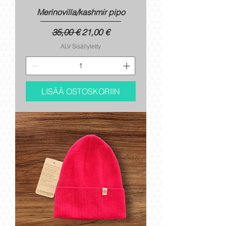
Merinovilla/kashmir pipo
Normaali hinta
Alehinta
35,00 €
21,00 €
ALV Sisällytetty
LISÄÄ OSTOSKORIIN