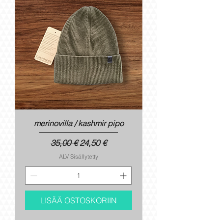
merinovilla / kashmir pipo
Normaali hinta
Alehinta
35,00 €
24,50 €
ALV Sisällytetty
LISÄÄ OSTOSKORIIN