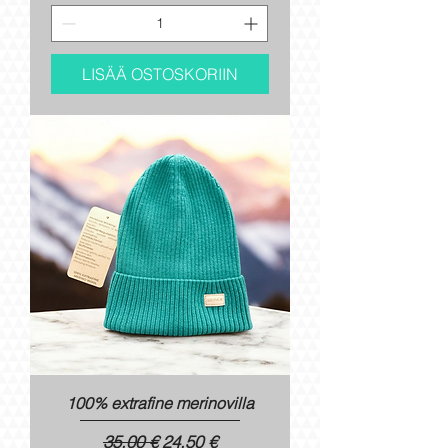
LISÄÄ OSTOSKORIIN
100% extrafine merinovilla
Normaali hinta
Alehinta
35,00 €
24,50 €