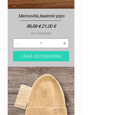
Merinovilla /kashmir pipo
Normaali hinta
Alehinta
35,00 €
21,00 €
ALV Sisällytetty
LISÄÄ OSTOSKORIIN