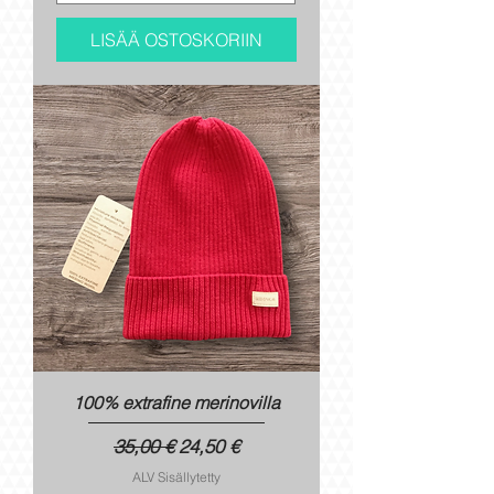
LISÄÄ OSTOSKORIIN
100% extrafine merinovilla
Normaali hinta
Alehinta
35,00 €
24,50 €
ALV Sisällytetty