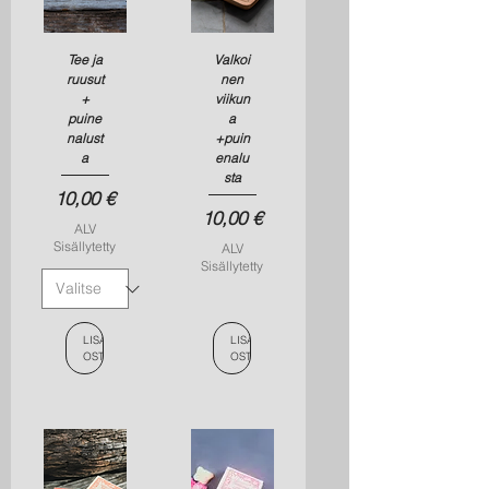
Tee ja
Valkoi
ruusut
nen
+
viikun
puine
a
nalust
+puin
a
enalu
sta
Hinta
10,00 €
Hinta
10,00 €
ALV
Sisällytetty
ALV
Sisällytetty
LISÄÄ
LISÄÄ
OSTOSKORIIN
OSTOSKORIIN