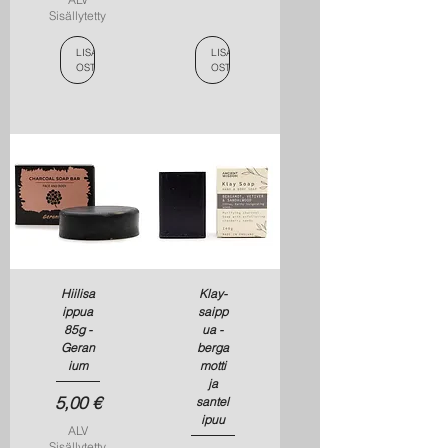
Sisällytetty
LISÄÄ
LISÄÄ
OSTOSKORIIN
OSTOSKORIIN
Hiilisa
Klay-
ippua
saipp
85g -
ua -
Geran
berga
ium
motti
ja
Hinta
5,00 €
santel
ipuu
ALV
Sisällytetty