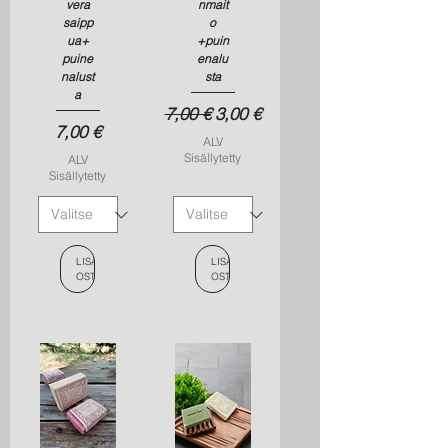
vera
nmait
saipp
o
ua+
+puin
puine
enalu
nalust
sta
a
Normaali hinta
Alehinta
7,00 €
3,00 €
Hinta
7,00 €
ALV
Sisällytetty
ALV
Sisällytetty
LISÄÄ
LISÄÄ
OSTOSKORIIN
OSTOSKORIIN