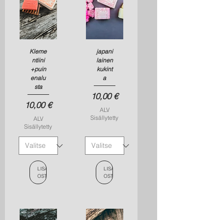
Kleme
japani
ntiini
lainen
+puin
kukint
enalu
a
sta
Hinta
10,00 €
Hinta
10,00 €
ALV
Sisällytetty
ALV
Sisällytetty
LISÄÄ
LISÄÄ
OSTOSKORIIN
OSTOSKORIIN