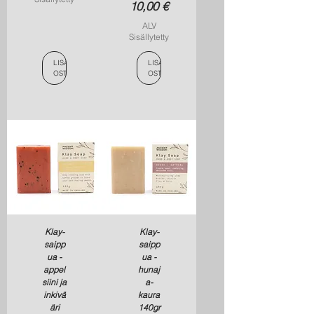
Hinta
10,00 €
ALV
Sisällytetty
LISÄÄ
LISÄÄ
OSTOSKORIIN
OSTOSKORIIN
Klay-
Klay-
saipp
saipp
ua -
ua -
appel
hunaj
siini ja
a-
inkivä
kaura
äri
140gr