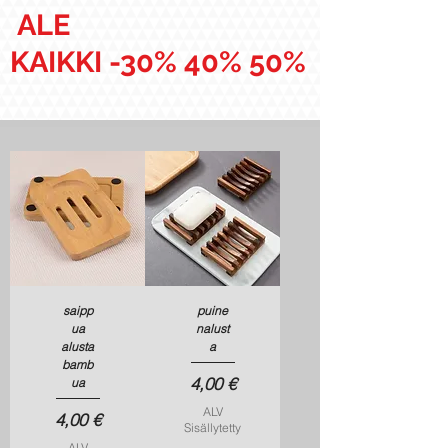
ALE
KAIKKI -30% 40% 50%
saipp
puine
ua
nalust
alusta
a
bamb
Hinta
4,00 €
ua
ALV
Hinta
4,00 €
Sisällytetty
ALV