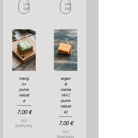
LISÄÄ
LISÄÄ
OSTOSKORIIN
OSTOSKORIIN
mang
argan
o+
&
puine
rosma
nalust
riini (
a
puine
nalust
Hinta
7,00 €
a)
ALV
Hinta
7,00 €
Sisällytetty
ALV
Sisällytetty