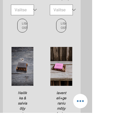
LISÄÄ
LISÄÄ
OSTOSKORIIN
OSTOSKORIIN
Neilik
lavent
ka &
eli+ge
salvia
raniu
öljy
möljy
saipp
(puine
ua +
nalust
puine
a)