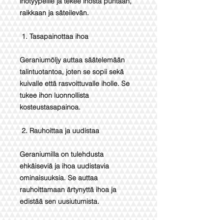
ihotyypeille ja tekee ihosta puhtaan,
raikkaan ja säteilevän.
1. Tasapainottaa ihoa
Geraniumöljy auttaa säätelemään
talintuotantoa, joten se sopii sekä
kuivalle että rasvoittuvalle iholle. Se
tukee ihon luonnollista
kosteustasapainoa.
2. Rauhoittaa ja uudistaa
Geraniumilla on tulehdusta
ehkäiseviä ja ihoa uudistavia
ominaisuuksia. Se auttaa
rauhoittamaan ärtynyttä ihoa ja
edistää sen uusiutumista.