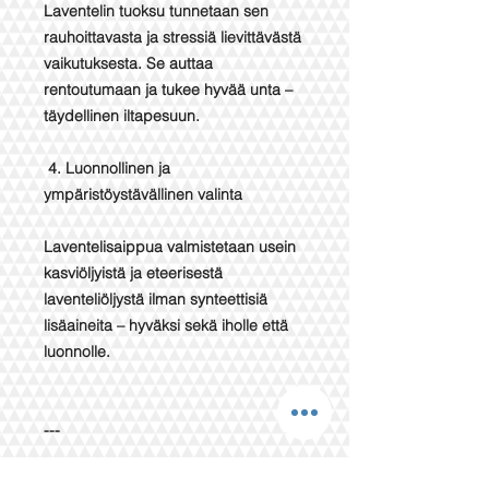
Laventelin tuoksu tunnetaan sen
rauhoittavasta ja stressiä lievittävästä
vaikutuksesta. Se auttaa
rentoutumaan ja tukee hyvää unta –
täydellinen iltapesuun.
4. Luonnollinen ja
ympäristöystävällinen valinta
Laventelisaippua valmistetaan usein
kasviöljyistä ja eteerisestä
laventeliöljystä ilman synteettisiä
lisäaineita – hyväksi sekä iholle että
luonnolle.
---
Kokeile laventelisaippuaa ja nauti sen