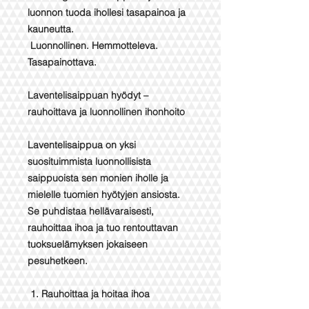
luonnon tuoda ihollesi tasapainoa ja
kauneutta.
Luonnollinen. Hemmotteleva.
Tasapainottava.
Laventelisaippuan hyödyt –
rauhoittava ja luonnollinen ihonhoito
Laventelisaippua on yksi
suosituimmista luonnollisista
saippuoista sen monien iholle ja
mielelle tuomien hyötyjen ansiosta.
Se puhdistaa hellävaraisesti,
rauhoittaa ihoa ja tuo rentouttavan
tuoksuelämyksen jokaiseen
pesuhetkeen.
1. Rauhoittaa ja hoitaa ihoa