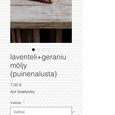
laventeli+geraniu
möljy
(puinenalusta)
Hinta
7,00 €
ALV Sisällytetty
Valitse
*