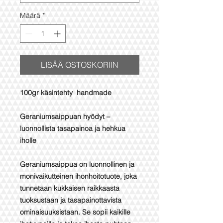
Määrä
*
LISÄÄ OSTOSKORIIN
100gr käsintehty handmade
Geraniumsaippuan hyödyt –
luonnollista tasapainoa ja hehkua
iholle
Geraniumsaippua on luonnollinen ja
monivaikutteinen ihonhoitotuote, joka
tunnetaan kukkaisen raikkaasta
tuoksustaan ja tasapainottavista
ominaisuuksistaan. Se sopii kaikille