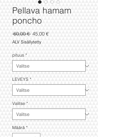
Pellava hamam
poncho
Normaali
Alehinta
 60,00 € 
45,00 €
hinta
ALV Sisällytetty
pituus
*
LEVEYS
*
Valitse
*
Määrä
*