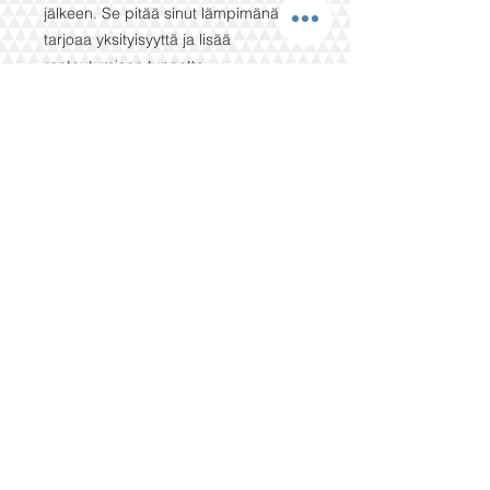
jälkeen. Se pitää sinut lämpimänä,
tarjoaa yksityisyyttä ja lisää
rentoutumisen tunnetta.
Ominaisuudet
Valmistettu 100 % puuvillasta /
bambukuidusta tai pellavasta
Kevyt ja hengittävä materiaali
Unisex-malli – yksi koko sopii
useimmille
Mukava huppu ja käytännöllinen
etutasku
Helppohoitoinen ja nopeasti kuivuva
💧 Täydellinen kotiin, mökille tai
kylpylään.
Tilaa oma saunaponchosi ja koe
todellinen saunamukavuus!