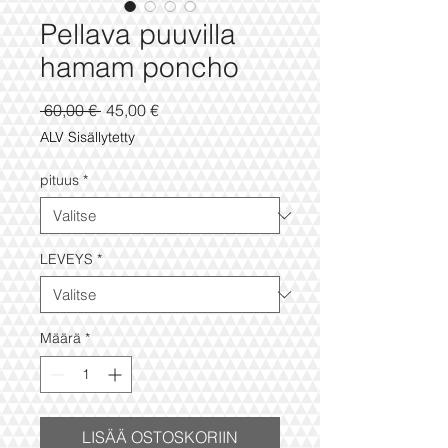
Pellava puuvilla
hamam poncho
Normaali
Alehinta
 60,00 € 
45,00 €
hinta
ALV Sisällytetty
pituus
*
LEVEYS
*
Määrä
*
LISÄÄ OSTOSKORIIN