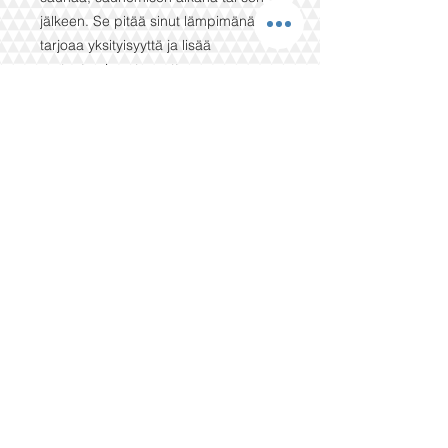
jälkeen. Se pitää sinut lämpimänä,
tarjoaa yksityisyyttä ja lisää
rentoutumisen tunnetta.
Ominaisuudet
Valmistettu 100 % puuvillasta /
bambukuidusta tai pellavasta
Kevyt ja hengittävä materiaali
Unisex-malli – yksi koko sopii
useimmille
Mukava huppu ja käytännöllinen
etutasku
Helppohoitoinen ja nopeasti kuivuva
💧 Täydellinen kotiin, mökille tai
kylpylään.
Tilaa oma saunaponchosi ja koe
todellinen saunamukavuus!