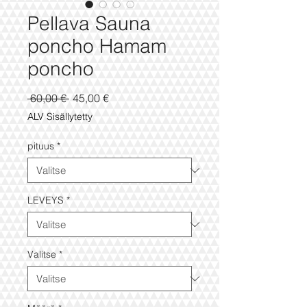
Pellava Sauna
poncho Hamam
poncho
Normaali
Alehinta
 60,00 € 
45,00 €
hinta
ALV Sisällytetty
pituus
*
LEVEYS
*
Valitse
*