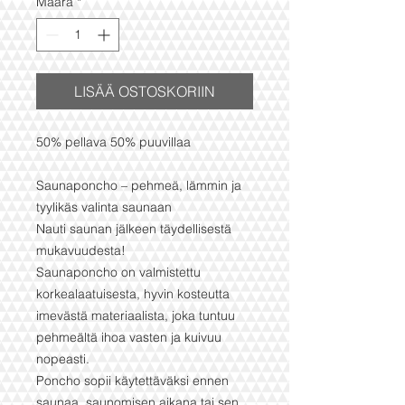
Määrä
*
LISÄÄ OSTOSKORIIN
50% pellava 50% puuvillaa
Saunaponcho – pehmeä, lämmin ja
tyylikäs valinta saunaan
Nauti saunan jälkeen täydellisestä
mukavuudesta!
Saunaponcho on valmistettu
korkealaatuisesta, hyvin kosteutta
imevästä materiaalista, joka tuntuu
pehmeältä ihoa vasten ja kuivuu
nopeasti.
Poncho sopii käytettäväksi ennen
saunaa, saunomisen aikana tai sen