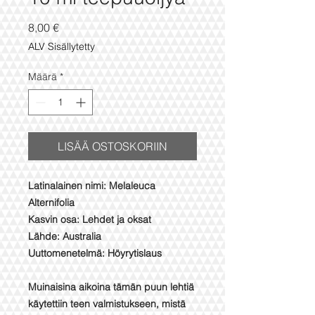
Hinta
8,00 €
ALV Sisällytetty
Määrä
*
LISÄÄ OSTOSKORIIN
Latinalainen nimi: Melaleuca
Alternifolia
Kasvin osa: Lehdet ja oksat
Lähde: Australia
Uuttomenetelmä: Höyrytislaus
Muinaisina aikoina tämän puun lehtiä
käytettiin teen valmistukseen, mistä