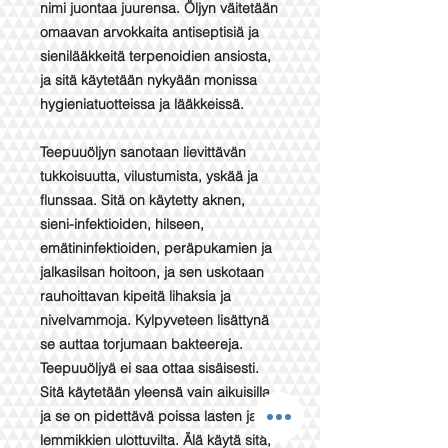
nimi juontaa juurensa. Öljyn väitetään
omaavan arvokkaita antiseptisiä ja
sienilääkkeitä terpenoidien ansiosta,
ja sitä käytetään nykyään monissa
hygieniatuotteissa ja lääkkeissä.
Teepuuöljyn sanotaan lievittävän
tukkoisuutta, vilustumista, yskää ja
flunssaa. Sitä on käytetty aknen,
sieni-infektioiden, hilseen,
emätininfektioiden, peräpukamien ja
jalkasilsan hoitoon, ja sen uskotaan
rauhoittavan kipeitä lihaksia ja
nivelvammoja. Kylpyveteen lisättynä
se auttaa torjumaan bakteereja.
Teepuuöljyä ei saa ottaa sisäisesti.
Sitä käytetään yleensä vain aikuisilla,
ja se on pidettävä poissa lasten ja
lemmikkien ulottuvilta. Älä käytä sitä,