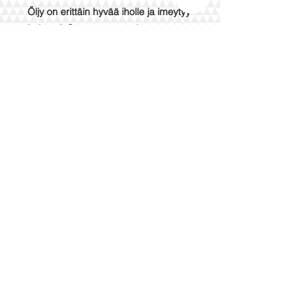
Öljy on erittäin hyvää iholle ja imeytyy
helposti. Sen sanotaan olevan
hyödyllinen kutinaan ja ekseemaan.
Sisältää 100 % luonnollista puhdasta
öljyä. Ihanteellinen eteeristen öljyjen
laimentamiseen ennen iholle
levittämistä. Ei saa käyttää sisäisesti.