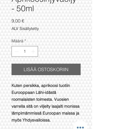
- 50ml
Hinta
9,00 €
ALV Sisällytetty
Määrä
*
LISÄÄ OSTOSKORIIN
Kuten persikka, aprikoosi tuotiin
Eurooppaan Lähi-idästä
roomalaisten toimesta. Vuosien
varrella sitä on viljelty laajalti monissa
lämpimämmissä Euroopan maissa ja
myös Yhdysvalloissa.